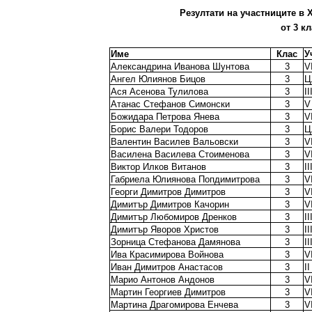
Резултати на участниците в X
от 3 кл
Име
Клас
У
Александрина Иванова Шунтова
3
V
Ангел Юлиянов Бицов
3
Ц
Ася Асенова Тулилова
3
I
Атанас Стефанов Симонски
3
V
Божидара Петрова Янева
3
V
Борис Валери Тодоров
3
Ц
Валентин Василев Вальовски
3
V
Василена Василева Стоименова
3
V
Виктор Илков Витанов
3
I
Габриела Юлиянова Попдимитрова
3
V
Георги Димитров Димитров
3
V
Димитър Димитров Качорин
3
V
Димитър Любомиров Дренков
3
I
Димитър Яворов Христов
3
I
Зорница Стефанова Дамянова
3
I
Ива Красимирова Войнова
3
V
Иван Димитров Анастасов
3
I
Марио Антонов Андонов
3
V
Мартин Георгиев Димитров
3
V
Мартина Драгомирова Енчева
3
V