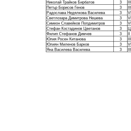
Николай Трайков Бирбатов
3
I
Петър Борисов Генов
3
I
Радослава Недялкова Василева
3
V
Светлозара Димитрова Нешева
3
V
Симеон Славейков Попдимитров
3
V
Стефан Костадинов Цветанов
3
Ц
Филип Стефанов Димчев
3
I
Юлия Росен Китанова
3
I
Юлиян Миленов Барков
3
V
Яна Василева Василева
3
I