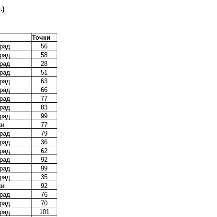
.)
Точки
рад
56
рад
58
рад
28
рад
51
рад
63
рад
66
рад
77
рад
83
рад
99
ки
77
рад
79
рад
36
рад
62
рад
92
рад
99
рад
35
ки
92
рад
76
рад
70
рад
101