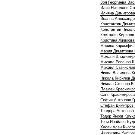
Зоя Георгиева Ва
Илия Николаев Ст
Илияна Димитрова
Йоанна Александр
Константин Димит
Константин Никол
Костадин Кирилов
Кристина Живкова
Марина Карамфил
Мария Димитрова 
Мелани Владимир
Михаил Росенов 
Михаил Станислав
Никол Василева К
Никола Кирилов Д
Никола Стоянов К
Пламен Красимиро
Саня Красимирова
София Антонова Г
Стефан Димитров
Теодора Антонова
Тодор Янков Крън
Тони Ивайлов Буд
Хасан Асан Кьосо
Цветелина Райчов