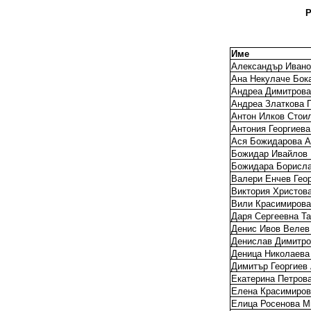
Р
Име
Александър Ивано
Ана Некулаче Бок
Андреа Димитрова
Андреа Златкова 
Антон Илков Стои
Антония Георгиева
Ася Божидарова А
Божидар Ивайлов
Божидара Борисла
Валери Енчев Гео
Виктория Христова
Вили Красимирова
Даря Сергеевна Т
Денис Ивов Велев
Денислав Димитро
Деница Николаева
Димитър Георгиев
Екатерина Петров
Елена Красимиро
Елица Росенова М