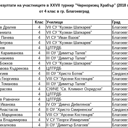
езултати на участниците в XХVII турнир "Черноризец Храбър" (2018 г
от 4 клас в гр. Благоевград
Клас
Училище
Град
в Дралев
4
VII СУ "Кузман Шапкарев"
Благоевг
аниала
4
VII СУ "Кузман Шапкарев"
Благоевг
 Пачева
4
VI СУ "Иван Вазов"
Благоевг
Петрова
4
VII СУ "Кузман Шапкарев"
Благоевг
лов
4
ЦЛТРДБ
Благоевг
 Караиванова
4
III ОУ "Димитър Талев"
Благоевг
накиева
4
III ОУ "Димитър Талев"
Благоевг
 Божков
4
VII СУ "Кузман Шапкарев"
Благоевг
вова Къдрекова
4
ЦЛТРДБ
Благоевг
ргиев
4
III ОУ "Христо Ботев"
Санданс
 Георгиева
4
VIII СУ "Арсени Костенцев"
Благоевг
 Томанова
4
III ОУ "Димитър Талев"
Благоевг
арасова
4
СУИЧЕ "Св. Климент Охридски"
Благоевг
4
ЦЛТРДБ
Благоевг
в Равначки
4
ЦЛТРДБ
Благоевг
 Иванова
4
IV ОУ "Димчо Дебелянов"
Благоевг
 Анастасов
4
II ОУ "Христо Смирненски"
Санданс
а Марценкова
4
VIII СУ "Арсени Костенцев"
Благоевг
ва Владимирова
4
V СУ "Георги Измирлиев"
Благоевг
ихалкова
4
II ОУ "Димитър Благоев"
Благоевг