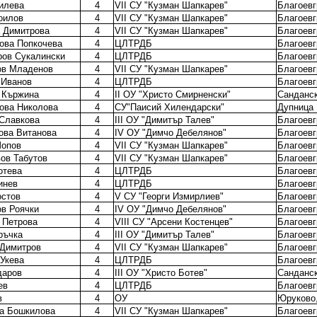
силева
4
VII СУ "Кузман Шапкарев"
Благоевг
оилов
4
VII СУ "Кузман Шапкарев"
Благоевг
 Димитрова
4
VII СУ "Кузман Шапкарев"
Благоевг
ова Попкочева
4
ЦЛТРДБ
Благоевг
ров Сукалински
4
ЦЛТРДБ
Благоевг
ов Младенов
4
VII СУ "Кузман Шапкарев"
Благоевг
 Иванов
4
ЦЛТРДБ
Благоевг
 Кържина
4
II ОУ "Христо Смирненски"
Санданс
ова Николова
4
СУ"Паисий Хилендарски"
Дупница
Славкова
4
III ОУ "Димитър Талев"
Благоевг
ова Витанова
4
IV ОУ "Димчо Дебелянов"
Благоевг
Шопов
4
VII СУ "Кузман Шапкарев"
Благоевг
ов Табутов
4
VII СУ "Кузман Шапкарев"
Благоевг
отева
4
ЦЛТРДБ
Благоевг
инев
4
ЦЛТРДБ
Благоевг
остов
4
V СУ "Георги Измирлиев"
Благоевг
в Роячки
4
IV ОУ "Димчо Дебелянов"
Благоевг
 Петрова
4
VIII СУ "Арсени Костенцев"
Благоевг
ръчка
4
III ОУ "Димитър Талев"
Благоевг
 Димитров
4
VII СУ "Кузман Шапкарев"
Благоевг
 Укева
4
ЦЛТРДБ
Благоевг
даров
4
III ОУ "Христо Ботев"
Санданс
ев
4
ЦЛТРДБ
Благоевг
в
4
ОУ
Юруково
а Бошкилова
4
VII СУ "Кузман Шапкарев"
Благоевг