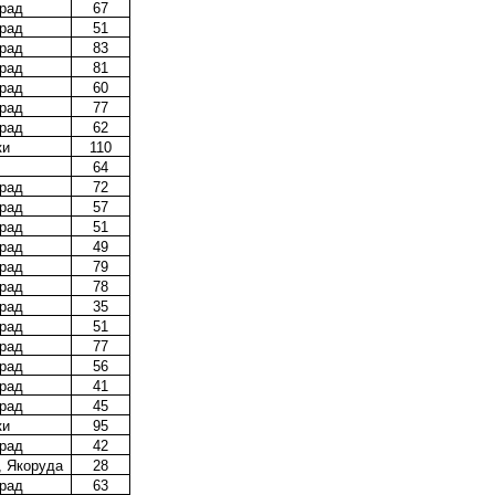
рад
67
рад
51
рад
83
рад
81
рад
60
рад
77
рад
62
ки
110
64
рад
72
рад
57
рад
51
рад
49
рад
79
рад
78
рад
35
рад
51
рад
77
рад
56
рад
41
рад
45
ки
95
рад
42
, Якоруда
28
рад
63