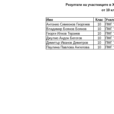
Резултати на участниците в X
от 10 к
Име
Клас
Учил
Антонио Симеонов Георгиев
10
ПМГ "
Владимир Боянов Боянов
10
ПМГ "
Георги Илков Терзиев
10
ПМГ "
Джулио Андон Бегогов
10
ПМГ "
Димитър Иванов Димитров
10
ПМГ "
Паулина Павлова Ангелова
10
ПМГ "