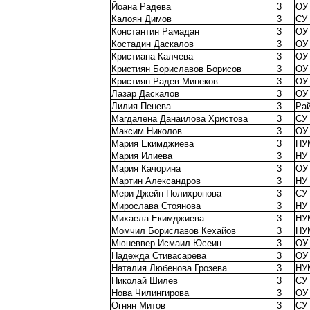
Йоана Радева
3
ОУ
Калоян Димов
3
СУ
Константин Рамадан
3
ОУ
Костадин Даскалов
3
ОУ 
Кристиана Калчева
3
ОУ
Кристиян Бориславов Борисов
3
ОУ
Кристиян Радев Минеков
3
ОУ
Лазар Даскалов
3
ОУ 
Лилия Пенева
3
Рай
Магдалена Данаилова Христова
3
СУ 
Максим Николов
3
ОУ 
Мария Екимджиева
3
НУ
Мария Илиева
3
НУ 
Мария Качорина
3
ОУ
Мартин Александров
3
НУ 
Мери-Джейн Полихронова
3
СУ 
Мирослава Стоянова
3
НУ 
Михаела Екимджиева
3
НУ
Момчил Бориславов Кехайов
3
НУ
Мюневвер Исмаил Юсеин
3
ОУ
Надежда Стивасарева
3
ОУ 
Наталия Любенова Грозева
3
НУ
Николай Шилев
3
СУ 
Нова Чилингирова
3
ОУ
Огнян Митов
3
СУ