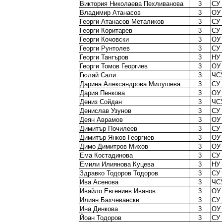
Виктория Николаева Пехливанова
3
СУ
Владимир Атанасов
3
ОУ
Георги Атанасов Металиков
3
СУ
Георги Коритарев
3
СУ 
Георги Кочовски
3
ОУ
Георги Рунтолев
3
СУ
Георги Тангъров
3
НУ
Георги Томов Георгиев
3
ОУ 
Гюлай Сали
3
ЧС
Дарина Александрова Милушева
3
СУ 
Дария Пенкова
3
ОУ 
Дениз Сойдан
3
ЧС
Денислав Узунов
3
СУ 
Деян Аврамов
3
ОУ
Димитър Почилеев
3
СУ
Димитър Янков Георгиев
3
ОУ 
Димо Димитров Михов
3
ОУ
Ема Костадинова
3
СУ 
Емили Илиянова Куцева
3
НУ
Здравко Тодоров Тодоров
3
СУ 
Ива Асенова
3
ЧС
Ивайло Евгениев Иванов
3
ОУ 
Илиян Бахчевански
3
СУ 
Ина Динкова
3
ОУ
Йоан Тодоров
3
СУ