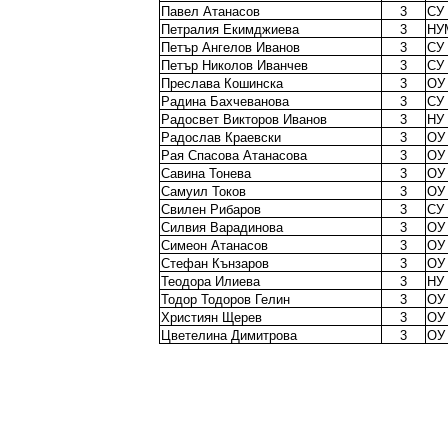
Павел Атанасов
3
СУ
Петралия Екимджиева
3
НУ
Петър Ангелов Иванов
3
СУ 
Петър Николов Иванчев
3
СУ 
Преслава Кошинска
3
ОУ 
Радина Бахчеванова
3
СУ 
Радосвет Викторов Иванов
3
НУ 
Радослав Краевски
3
ОУ
Рая Спасова Атанасова
3
ОУ
Савина Тонева
3
ОУ 
Самуил Токов
3
ОУ 
Свилен Рибаров
3
СУ 
Силвия Варадинова
3
ОУ
Симеон Атанасов
3
ОУ
Стефан Кънзаров
3
ОУ
Теодора Илиева
3
НУ 
Тодор Тодоров Гелин
3
ОУ
Християн Щерев
3
ОУ 
Цветелина Димитрова
3
ОУ