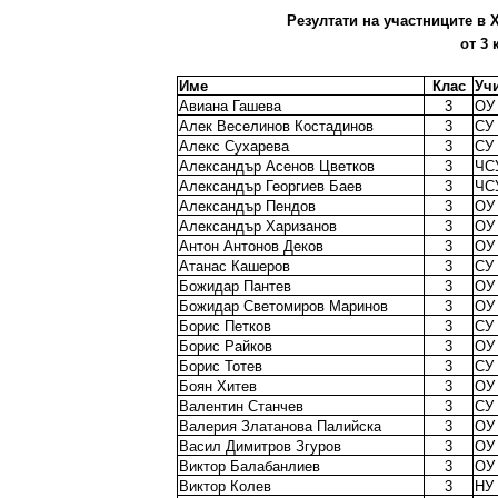
Резултати на участниците в X
от 3 
Име
Клас
Уч
Авиана Гашева
3
ОУ 
Алек Веселинов Костадинов
3
СУ 
Алекс Сухарева
3
СУ 
Александър Асенов Цветков
3
ЧС
Александър Георгиев Баев
3
ЧС
Александър Пендов
3
ОУ
Александър Харизанов
3
ОУ 
Антон Антонов Деков
3
ОУ 
Атанас Кашеров
3
СУ 
Божидар Пантев
3
ОУ 
Божидар Светомиров Маринов
3
ОУ 
Борис Петков
3
СУ 
Борис Райков
3
ОУ
Борис Тотев
3
СУ 
Боян Хитев
3
ОУ
Валентин Станчев
3
СУ
Валерия Златанова Палийска
3
ОУ 
Васил Димитров Згуров
3
ОУ
Виктор Балабанлиев
3
ОУ
Виктор Колев
3
НУ 