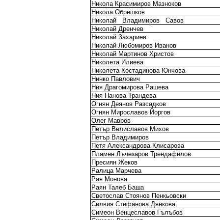
Никола Красимиров Мазноков
Никола Обрешков
Николай
Владимиров
Савов
Николай Дренчев
Николай Захариев
Николай Любомиров Иванов
Николай Мартинов Христов
Николета Илиева
Николета Костадинова Юнчова
Нинко Павлович
Ния Драгомирова Рашева
Ния Нанова Трандева
Огнян Деянов Разсадков
Огнян Мирославов Йоргов
Олег Мавров
Петър Велиславов Михов
Петър Владимиров
Петя Александрова Клисарова
Пламен Лъчезаров Трендафилов
Пресиян Жеков
Ралица Марчева
Рая Монова
Раян Талеб Баша
Светослав Стоянов Пенкьовски
Силвия Стефанова Дянкова
Симеон Венцеславов Гълъбов