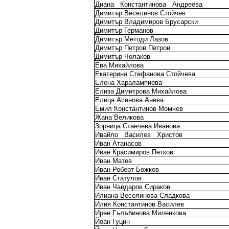
Диана
Константинова
Андреева
Димитър Веселинов Стойчев
Димитър Владимиров Брусарски
Димитър Германов
Димитър Методи Лазов
Димитър Петров Петров
Димитър Чолаков
Ева Михайлова
Екатерина Стефанова Стойчева
Елена Харалампиева
Елиза Димитрова Михайлова
Елица Асенова Анева
Емил Константинов Момчев
Жана Великова
Зорница Станчева Иванова
Ивайло
Василев
Христов
Иван Атанасов
Иван Красимиров Петков
Иван Матев
Иван Роберт Божков
Иван Статулов
Иван Чавдаров Сираков
Илиана Веселинова Сладкова
Илия Константинов Василев
Ирен Гълъбинова Миленкова
Йоан Гуцин