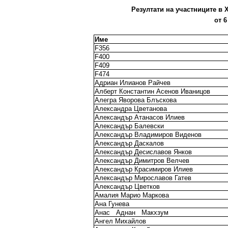
Резултати на участниците в X
от 6
Име
F356
F400
F409
F474
Адриан Илианов Райчев
Алберт Константин Асенов Иваницов
Алегра Яворова Блъскова
Александра Цветанова
Александър Атанасов Илиев
Александър Балевски
Александър Владимиров Виденов
Александър Даскалов
Александър Десиславов Янков
Александър Димитров Велчев
Александър Красимиров Илиев
Александър Мирославов Гатев
Александър Цветков
Амалия Марио Маркова
Ана Гунева
Анас
Аднан
Макхзум
Ангел Михайлов