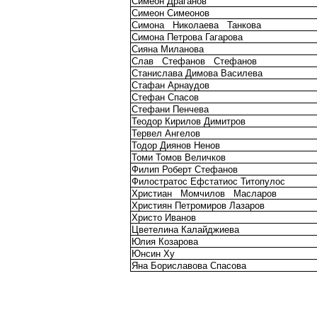
Симеон Драганов
Симеон Симеонов
Симона
Николаева
Танкова
Симона Петрова Гагарова
Сияна Миланова
Слав
Стефанов
Стефанов
Станислава Димова Василева
Стафан Арнаудов
Стефан Спасов
Стефани Пенчева
Теодор Кирилов Димитров
Тервел Ангелов
Тодор Диянов Ненов
Томи Томов Величков
Филип Роберт Стефанов
Филостратос Ефстатиос Титопулос
Христиан
Момчилов
Масларов
Християн Петромиров Лазаров
Христо Иванов
Цветелина Калайджиева
Юлия Козарова
Юнсин Ху
Яна Бориславова Спасова