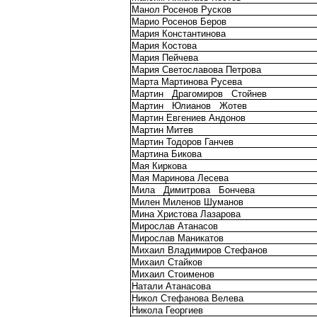
Манол Росенов Русков
Марио Росенов Беров
Мария Константинова
Мария Костова
Мария Пейчева
Мария Светославова Петрова
Марта Мартинова Русева
Мартин
Драгомиров
Стойнев
Мартин
Юлианов
Жотев
Мартин Евгениев Андонов
Мартин Митев
Мартин Тодоров Ганчев
Мартина Бикова
Мая Киркова
Мая Маринова Лесева
Мила
Димитрова
Бончева
Милен Миленов Шуманов
Мина Христова Лазарова
Мирослав Атанасов
Мирослав Маникатов
Михаил Владимиров Стефанов
Михаил Стайков
Михаил Стоименов
Натали Атанасова
Никол Стефанова Велева
Никола Георгиев