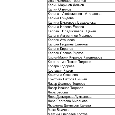
Йоан Николаев Георгиев
Калин Маринов Донков
Калин Огнянов
Калина
Любомирова
Атанасова
Калина Бъндева
Калина Викторова Вакарелска
Калина Илиева Еврева
Калоян
Владиславов
Цанев
Калоян Августинов Маринов
Калоян Атанасов
Калоян Георгиев Еленков
Калоян Кирилов
Калоян Славов Гърков
Кирил-Марин Кирилов Кандиларов
Константин Петков Тодоров
Косара Тодорова
Костадин Кудев
Кристина Стоянова
Кристиян Петров Симчев
Лазар Делянов Тодоров
Лазар Иванов Тодоров
Лора Берова
Лора Димитрова Лукманова
Лора Сергеева Миланова
Людмила Димитров Канева
Макс Вълчев
Максим Николаев Костов