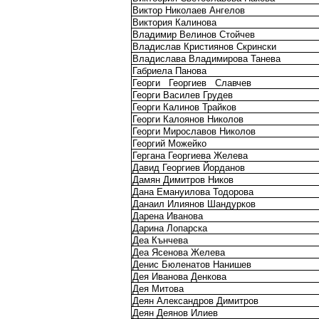
Виктор Николаев Ангелов
Виктория Калинова
Владимир Велинов Стойчев
Владислав Кристиянов Скрински
Владислава Владимирова Танева
Габриела Панова
Георги
Георгиев
Славчев
Георги Василев Грудев
Георги Калинов Трайков
Георги Калоянов Николов
Георги Мирославов Николов
Георгий Можейко
Гергана Георгиева Желева
Давид Георгиев Йорданов
Дамян Димитров Ников
Дана Емануилова Тодорова
Данаил Илиянов Шандурков
Дарена Иванова
Дарина Лопарска
Деа Кънчева
Деа Ясенова Желева
Денис Бюленатов Нанишев
Дея Иванова Денкова
Дея Митова
Деян Александров Димитров
Деян Деянов Илиев