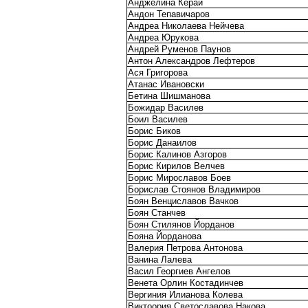
Анджелина Керай
Андон Тепавичаров
Андреа Николаева Нейчева
Андреа Юрукова
Андрей Руменов Паунов
Антон Александров Лефтеров
Ася Григорова
Атанас Ивановски
Бетина Шишманова
Божидар Василев
Боил Василев
Борис Биков
Борис Данаилов
Борис Калинов Азгоров
Борис Кирилов Велчев
Борис Мирославов Боев
Борислав Стоянов Владимиров
Боян Венциславов Вачков
Боян Станчев
Боян Стилянов Йорданов
Бояна Йорданова
Валерия Петрова Антонова
Ванина Лалева
Васил Георгиев Ангелов
Венета Орлин Костадинчев
Вергиния Илианова Колева
Виктоория Светославова Накова