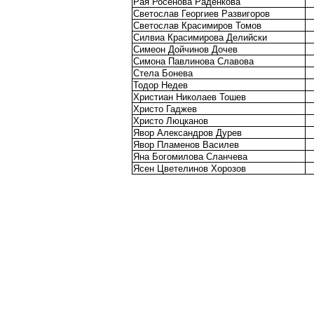
Рая Росенова Раденкова
Светослав Георгиев Развигоров
Светослав Красимиров Томов
Силвиа Красимирова Делийски
Симеон Дойчинов Дочев
Симона Павлинова Славова
Стела Бонева
Тодор Недев
Христиан Николаев Тошев
Христо Гаджев
Христо Люцканов
Явор Александров Дурев
Явор Пламенов Василев
Яна Богомилова Сланчева
Ясен Цветелинов Хорозов