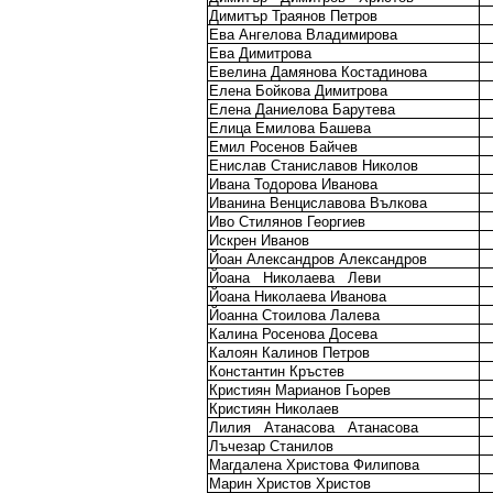
Димитър Траянов Петров
Ева Ангелова Владимирова
Ева Димитрова
Евелина Дамянова Костадинова
Елена Бойкова Димитрова
Елена Даниелова Барутева
Елица Емилова Башева
Емил Росенов Байчев
Енислав Станиславов Николов
Ивана Тодорова Иванова
Иванина Венциславова Вълкова
Иво Стилянов Георгиев
Искрен Иванов
Йоан Александров Александров
Йоана
Николаева
Леви
Йоана Николаева Иванова
Йоанна Стоилова Лалева
Калина Росенова Досева
Калоян Калинов Петров
Константин Кръстев
Кристиян Марианов Гьорев
Кристиян Николаев
Лилия
Атанасова
Атанасова
Лъчезар Станилов
Магдалена Христова Филипова
Марин Христов Христов