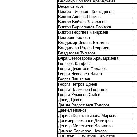
Велимир Борисов Арабаджиев
Веско Спасов
Виктор
Ясенов
Костадинов
Виктор Асенов Якимов
Виктор Бойчев Захаринов
Виктор Бориславов Борисов
Виктор Георгиев Ханджиев
Виктория Колева
Владимир Иванов Бакалов
Владислав Радев Георгиев
Владислав Тулилов
Вяра Светозарова Арабаджиева
Гео Геов Калфов
Георги Димитров Фиданов
Георги Николаев Илиев
Георги Пашалиев
Георги Петров Цонев
Георги Пламенов Георгиев
Георги Руменов Събев
Давид Цаков
Дамян Радостинов Тодоров
Даниел Иванов
Дарина Константинова Маркова
Денимир Николаев Димитров
Деница Милетиева Василева
Димана Борисова Шахова
Димитър
Димитров
Христов