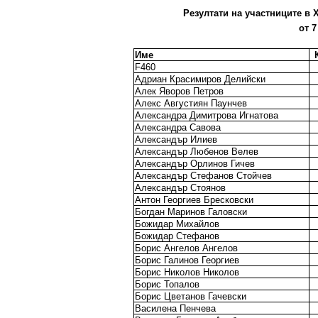
Резултати на участниците в X
от 7
Име
F460
Адриан Красимиров Делийски
Алек Яворов Петров
Алекс Августиян Паунчев
Александра Димитрова Игнатова
Александра Савова
Александър Илиев
Александър Любенов Велев
Александър Орлинов Гичев
Александър Стефанов Стойчев
Александър Стоянов
Антон Георгиев Бресковски
Богдан Маринов Галовски
Божидар Михайлов
Божидар Стефанов
Борис Ангелов Ангелов
Борис Галинов Георгиев
Борис Николов Николов
Борис Топалов
Борис Цветанов Гачевски
Василена Пенчева