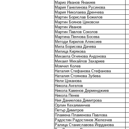
Марио Иванов Янакиев
Мария Ганелинова Русинова
Мария Николаева Дренчева
Мартин Борислав Божилов
Мартин Боянов Цековски
Мартин Иванов
Мартин Павлов Соколов
Мартина Пенчова Босева
Методи Кирилов Алексиев
Мила Борисова Дачева
Милица Кирякова
Михаела Огнянова Андонова
Михаил Михайлов Захариев
Момчил Колев
Наталия Стефанова Стефанова
Наталия Стоянова Зубева
Нели Цоканова
Никола Ангелов
Никола Каменов Дерменджиев
Никола Пенев
Ния Даниелова Димитрова
Орлин Кехаяминчев
Петър Димитров
Пламена Пламенова Павлова
Радостин Радостинов Железчев
Ралица Станиславова Йорданова