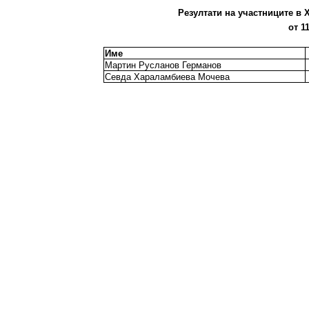
Резултати на участниците в X
от 1
Име
Мартин Русланов Германов
Севда Хараламбиева Мочева