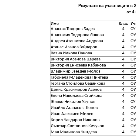
Резултати на участниците в X
от 4
Име
Клас
Уч
Анастас Тодоров Бадев
4
СУ
Анастасия Тодорова Янкова
4
ОУ
Андреа Атанасова Андрова
4
ОУ
Атанас Иванов Гайдаров
4
ОУ
Ваяна Илкова Панова
4
ОУ
Виктория Асенова Царева
4
ОУ
Виктория Енисеева Кабакова
4
ОУ
Владимир Звездев Молов
4
ОУ
Габриела Младенова Пинтева
4
ОУ
Гергана Стоилова Седянкова
4
ОУ
Денис Красимиров Асенов
4
ОУ
Елена Николаева Стойкова
4
ОУ
Живко Николов Узунов
4
СУ
Ивайло Атанасов Шопов
4
ОУ
Иван Алексиев Милев
4
ОУ
Кирил Чавдаров Николов
4
ОУ
Лъчезар Светлинов Кичуков
4
ОУ
Мая Малинова Чиндева
4
ОУ