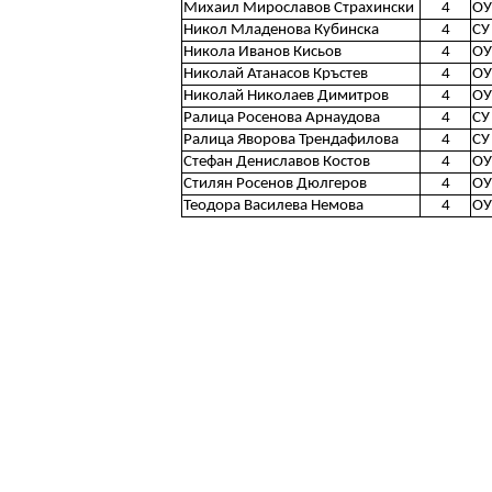
Михаил Мирославов Страхински
4
ОУ
Никол Младенова Кубинска
4
СУ
Никола Иванов Кисьов
4
ОУ
Николай Атанасов Кръстев
4
ОУ
Николай Николаев Димитров
4
ОУ
Ралица Росенова Арнаудова
4
СУ
Ралица Яворова Трендафилова
4
СУ
Стефан Дениславов Костов
4
ОУ
Стилян Росенов Дюлгеров
4
ОУ
Теодора Василева Немова
4
ОУ