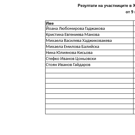
Резултати на участниците в X
от 9
Име
Йоана Любомирова Гаджакова
Кристина Евгениева Манова
Михаела Василева Хаджиковакева
Михаела Емилова Балийска
Нина Юлиянова Кисьова
Стефко Иванов Цоньовски
Стоян Иванов Гайдаров