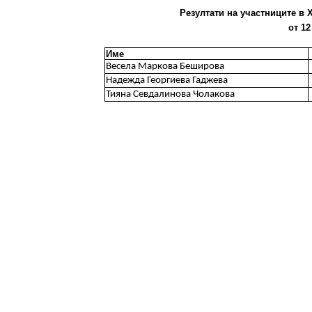
Резултати на участниците в X
от 12
Име
Весела Маркова Беширова
Надежда Георгиева Гаджева
Тияна Севдалинова Чолакова