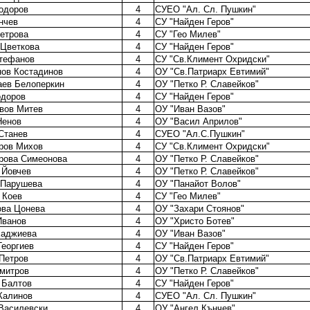
Тодоров
4
СУЕО "Ал. Сл. Пушкин"
нчев
4
СУ "Найден Геров"
етрова
4
СУ "Гео Милев"
 Цветкова
4
СУ "Найден Геров"
Стефанов
4
СУ "Св.Климент Охридски"
нов Костадинов
4
ОУ "Св.Патриарх Евтимий"
аев Белоперкин
4
ОУ "Петко Р. Славейков"
одоров
4
СУ "Найден Геров"
вов Митев
4
ОУ "Иван Вазов"
Ненов
4
ОУ "Васил Априлов"
Станев
4
СУЕО "Ал.С.Пушкин"
ров Михов
4
СУ "Св.Климент Охридски"
рова Симеонова
4
ОУ "Петко Р. Славейков"
 Йовчев
4
ОУ "Петко Р. Славейков"
 Парушева
4
ОУ "Панайот Волов"
 Коев
4
СУ "Гео Милев"
ва Цонева
4
ОУ "Захари Стоянов"
Иванов
4
ОУ "Христо Ботев"
Хаджиева
4
ОУ "Иван Вазов"
Георгиев
4
СУ "Найден Геров"
Петров
4
ОУ "Св.Патриарх Евтимий"
митров
4
ОУ "Петко Р. Славейков"
 Балтов
4
СУ "Найден Геров"
Калинов
4
СУЕО "Ал. Сл. Пушкин"
Василевски
4
ОУ "Ангел Кънчев"