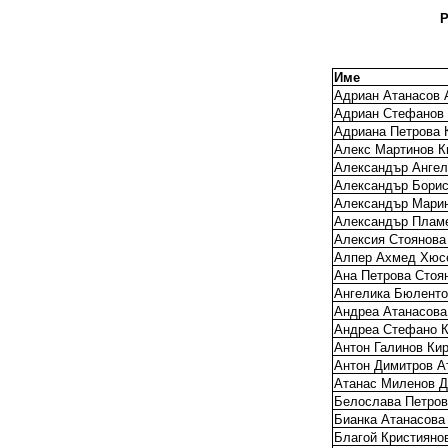
Р
Име
Адриан Атанасов 
Адриан Стефанов 
Адриана Петрова 
Алекс Мартинов К
Александър Ангел
Александър Борис
Александър Мари
Александър Плам
Алексия Стоянова
Алпер Ахмед Хюс
Ана Петрова Стоя
Ангелика Бюлент
Андреа Атанасова
Андреа Стефано К
Антон Галинов Ки
Антон Димитров А
Атанас Миленов 
Белослава Петров
Бианка Атанасова
Благой Кристияно