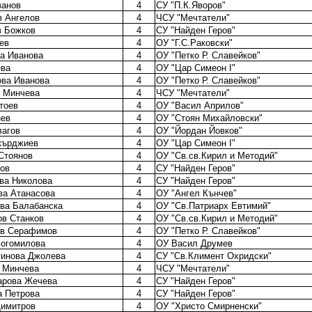
ванов
4
СУ "П.К.Яворов"
 Ангелов
4
ЧСУ "Мечтатели"
в Божков
4
СУ "Найден Геров"
ев
4
ОУ "Г.С.Раковски"
а Иванова
4
ОУ "Петко Р. Славейков"
ева
4
ОУ "Цар Симеон I"
ва Иванова
4
ОУ "Петко Р. Славейков"
 Минчева
4
ЧСУ "Мечтатели"
тоев
4
ОУ "Васил Априлов"
нев
4
ОУ "Стоян Михайловски"
лагов
4
ОУ "Йордан Йовков"
кърджиев
4
ОУ "Цар Симеон I"
Стоянов
4
ОУ "Св.св.Кирил и Методий"
тов
4
СУ "Найден Геров"
ва Николова
4
СУ "Найден Геров"
ва Атанасова
4
ОУ "Ангел Кънчев"
ва Балабанска
4
ОУ "Св.Патриарх Евтимий"
в Станков
4
ОУ "Св.св.Кирил и Методий"
ев Серафимов
4
ОУ "Петко Р. Славейков"
Богомилова
4
ОУ Васил Друмев
тинова Джолева
4
СУ "Св.Климент Охридски"
 Минчева
4
ЧСУ "Мечтатели"
арова Жечева
4
СУ "Найден Геров"
а Петрова
4
СУ "Найден Геров"
Димитров
4
ОУ "Христо Смирненски"