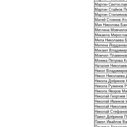
Мартин Светослав
Мартин Стайков П
Мартин Стилиянов
Матей Стоянов Ат
Мая Николова Ба
Миглена Момчило
Микаела Миросла
Мила Николаева 
Милена Йорданов
Михаил Владимир
Момчил Пламенов
Моника Петрова К
Наталия Николаев
Никол Владимиро
Никол Николаева 
Никола Добринов 
Никола Руменов 
Никола Яворов Ма
Николай Георгиев 
Николай Иванков 
Николай Николаев
Николай Стефанов
Павел Добринов П
Павел Ивайлов В
Паулина Атанасов