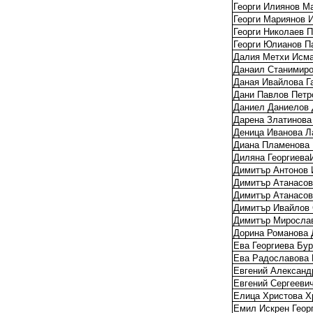
Георги Илиянов М
Георги Мариянов 
Георги Николаев П
Георги Юлианов П
Далия Метхи Исм
Данаил Станимиро
Даная Ивайлова Г
Дани Павлов Петр
Даниел Даниелов 
Дарена Златинова
Деница Иванова Л
Диана Пламенова
Диляна Георгиева
Димитър Антонов 
Димитър Атанасов
Димитър Атанасов
Димитър Ивайлов 
Димитър Миросла
Дорина Романова 
Ева Георгиева Бу
Ева Радославова 
Евгений Александ
Евгений Сергееви
Елица Христова Х
Емил Искрен Геор