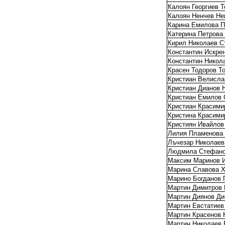
Калоян Георгиев 
Калоян Ненчев Не
Карина Емилова П
Катерина Петрова
Кирил Николаев 
Константин Искре
Константин Никол
Красен Тодоров Т
Кристиан Велисла
Кристиан Дианов 
Кристиан Емилов 
Кристиан Красими
Кристина Красими
Кристиян Ивайлов
Лилия Пламенова
Лъчезар Николаев
Людмила Стефано
Максим Маринов 
Марина Славова 
Марино Богданов 
Мартин Димитров 
Мартин Диянов Ди
Мартин Евстатиев
Мартин Красенов 
Мартин Николаев 