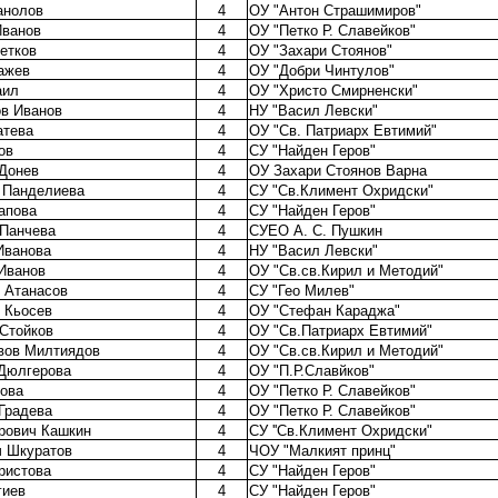
анолов
4
ОУ "Антон Страшимиров"
Иванов
4
ОУ "Петко Р. Славейков"
етков
4
ОУ "Захари Стоянов"
ажев
4
ОУ "Добри Чинтулов"
аил
4
ОУ "Христо Смирненски"
в Иванов
4
НУ "Васил Левски"
атева
4
ОУ "Св. Патриарх Евтимий"
ов
4
СУ "Найден Геров"
Донев
4
ОУ Захари Стоянов Варна
 Панделиева
4
СУ "Св.Климент Охридски"
апова
4
СУ "Найден Геров"
 Панчева
4
СУЕО А. С. Пушкин
Иванова
4
НУ "Васил Левски"
Иванов
4
ОУ "Св.св.Кирил и Методий"
 Атанасов
4
СУ "Гео Милев"
 Кьосев
4
ОУ "Стефан Караджа"
Стойков
4
ОУ "Св.Патриарх Евтимий"
вов Милтиядов
4
ОУ "Св.св.Кирил и Методий"
Дюлгерова
4
ОУ "П.Р.Славйков"
рова
4
ОУ "Петко Р. Славейков"
Градева
4
ОУ "Петко Р. Славейков"
рович Кашкин
4
СУ ''Св.Климент Охридски"
ч Шкуратов
4
ЧОУ "Малкият принц"
ристова
4
СУ "Найден Геров"
гиев
4
СУ "Найден Геров"