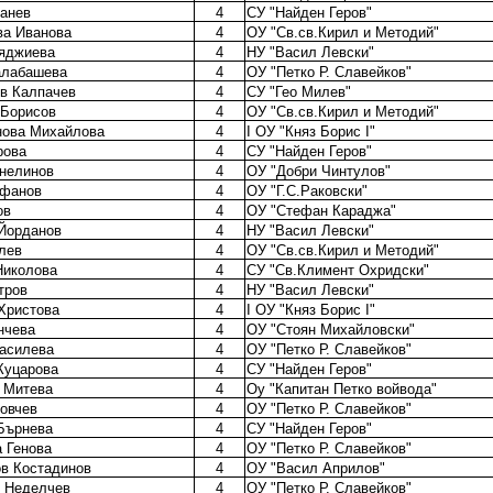
анев
4
СУ "Найден Геров"
ва Иванова
4
ОУ "Св.св.Кирил и Методий"
яджиева
4
НУ "Васил Левски"
алабашева
4
ОУ "Петко Р. Славейков"
в Калпачев
4
СУ "Гео Милев"
 Борисов
4
ОУ "Св.св.Кирил и Методий"
нова Михайлова
4
I ОУ "Княз Борис I"
рова
4
СУ "Найден Геров"
нелинов
4
ОУ "Добри Чинтулов"
ефанов
4
ОУ "Г.С.Раковски"
ов
4
ОУ "Стефан Караджа"
Йорданов
4
НУ "Васил Левски"
лев
4
ОУ "Св.св.Кирил и Методий"
Николова
4
СУ "Св.Климент Охридски"
тров
4
НУ "Васил Левски"
Христова
4
I ОУ "Княз Борис I"
нчева
4
ОУ "Стоян Михайловски"
асилева
4
ОУ "Петко Р. Славейков"
Куцарова
4
СУ "Найден Геров"
 Митева
4
Оу "Капитан Петко войвода"
овчев
4
ОУ "Петко Р. Славейков"
Бърнева
4
СУ "Найден Геров"
 Генова
4
ОУ "Петко Р. Славейков"
в Костадинов
4
ОУ "Васил Априлов"
 Неделчев
4
ОУ "Петко Р. Славейков"