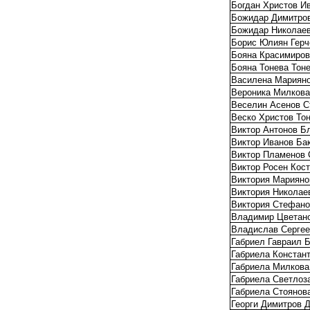
Богдан Христов И
Божидар Димитров
Божидар Николае
Борис Юлиян Герч
Бояна Красимиров
Бояна Тонева Тон
Василена Марияно
Вероника Милкова
Веселин Асенов С
Веско Христов То
Виктор Антонов Б
Виктор Иванов Ба
Виктор Пламенов 
Виктор Росен Кос
Виктория Марияно
Виктория Николае
Виктория Стефано
Владимир Цветано
Владислав Серге
Габриел Гавраил 
Габриела Констан
Габриела Милкова
Габриела Светлоз
Габриела Стоянов
Георги Димитров 