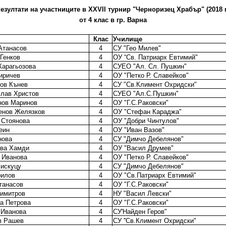
езултати на участниците в XХVII турнир "Черноризец Храбър" (2018 г
от 4 клас в гр. Варна
Клас
Училище
Атанасов
4
СУ "Гео Милев"
Генков
4
ОУ “Св. Патриарх Евтимий"
Карагьозова
4
СУЕО "Ал. Сл. Пушкин"
иричев
4
ОУ "Петко Р. Славейков"
ов Кънев
4
СУ "Св.Климент Охридски"
лав Христов
4
СУЕО "Ал.С.Пушкин"
нов Маринов
4
ОУ "Г.С.Раковски"
енов Желязков
4
ОУ "Стефан Караджа"
 Стоянова
4
ОУ "Добри Чинтулов"
еин
4
ОУ "Иван Вазов"
нова
4
СУ "Димчо Дебелянов"
ова Хамди
4
ОУ "Васил Друмев"
 Иванова
4
ОУ "Петко Р. Славейков"
искуцу
4
СУ "Димчо Дебелянов"
рилов
4
ОУ "Св.Патриарх Евтимий"
танасов
4
ОУ "Г.С.Раковски"
Димитров
4
НУ "Васил Левски"
а Петрова
4
ОУ "Г.С.Раковски"
 Иванова
4
СУ'Найден Геров"
в Рашев
4
СУ ''Св.Климент Охридски"