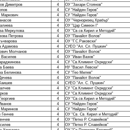
ов Димитров
4
ОУ "Захари Стоянов"
опов
4
СУ "Найден Геров"
 Маркович
4
СУ "Найден Геров"
анасов
4
ОУ "Черноризец Храбър"
налиева
4
ОУ "Цар Симеон I"
ва Меркулова
4
ОУ "Св.св.Кирил и Методий"
вова Петрова
4
ОУ "Панайот Волов"
Бъчварова
4
ОУ "Г.С.Раковски"
а Адамова
4
СУЕО "Ал. Сл. Пушкин"
ович Молчанов
4
ОУ "Панайот Волов"
 Василев
4
ОУ "Иван Вазов"
араджинова
4
СУ "Св.Климент Охридски"
а Баева
4
НУ "Васил Левски"
ва Белинова
4
СУ "Гео Милев"
Дечева
4
ОУ "Панайот Волов"
Каишев
4
СУЕО "Ал. С. Пушкин"
Ралчев
4
СУ "Св.Климент Охридски"
рков
4
СУ "Св.Климент Охридски"
Георгиев
4
ОУ "Св.св.Кирил и Методий"
Иванов
4
СУ "Найден Геров"
 Маринков
4
СУ "Найден Геров"
 Генчев
4
ОУ "Св. Св. Кирил и Методий"
енчев
4
ОУ "Петко Р. Славейков"
асилев
4
ОУ "Петко Р. Славейков"
а Христова
4
ОУ "Св.Патриарх Евтимий"