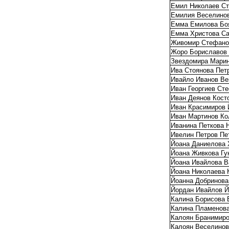
Емил Николаев Ст
Емилия Веселино
Емма Емилова Бо
Емма Христова С
Живомир Стефано
Жоро Бориславов
Звездомира Мари
Ива Стоянова Пет
Ивайло Иванов Ве
Иван Георгиев Ст
Иван Деянов Кост
Иван Красимиров 
Иван Мартинов Ко
Иванина Петкова 
Ивелин Петров Пе
Йоана Даниелова 
Йоана Живкова Гу
Йоана Ивайлова В
Йоана Николаева 
Йоанна Добринова
Йордан Ивайлов Й
Калина Борисова 
Калина Пламенова
Калоян Бранимиро
Калоян Веселинов