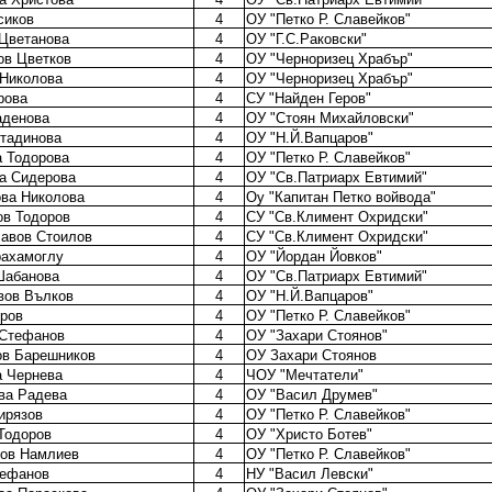
сиков
4
ОУ "Петко Р. Славейков"
Цветанова
4
ОУ "Г.С.Раковски"
ов Цветков
4
ОУ "Черноризец Храбър"
Николова
4
ОУ "Черноризец Храбър"
рова
4
СУ "Найден Геров"
аденова
4
ОУ "Стоян Михайловски"
тадинова
4
ОУ "Н.Й.Вапцаров"
 Тодорова
4
ОУ "Петко Р. Славейков"
а Сидерова
4
ОУ "Св.Патриарх Евтимий"
ва Николова
4
Оу "Капитан Петко войвода"
ов Тодоров
4
СУ "Св.Климент Охридски"
авов Стоилов
4
СУ "Св.Климент Охридски"
рахамоглу
4
ОУ "Йордан Йовков"
Шабанова
4
ОУ "Св.Патриарх Евтимий"
вов Вълков
4
ОУ "Н.Й.Вапцаров"
ров
4
ОУ "Петко Р. Славейков"
 Стефанов
4
ОУ "Захари Стоянов"
ов Барешников
4
ОУ Захари Стоянов
 Чернева
4
ЧОУ "Мечтатели"
ва Радева
4
ОУ "Васил Друмев"
ирязов
4
ОУ "Петко Р. Славейков"
Тодоров
4
ОУ "Христо Ботев"
нов Намлиев
4
ОУ "Петко Р. Славейков"
тефанов
4
НУ "Васил Левски"