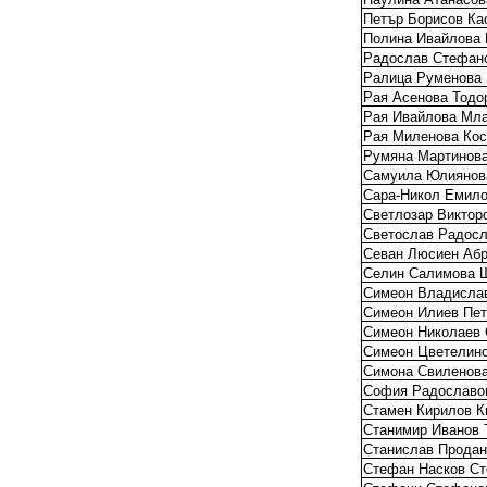
Петър Борисов Ка
Полина Ивайлова 
Радослав Стефан
Ралица Руменова 
Рая Асенова Тодо
Рая Ивайлова Мл
Рая Миленова Кос
Румяна Мартинова
Самуила Юлиянов
Сара-Никол Емило
Светлозар Виктор
Светослав Радосл
Севан Люсиен Аб
Селин Салимова 
Симеон Владисла
Симеон Илиев Пет
Симеон Николаев
Симеон Цветелин
Симона Свиленова
София Радославо
Стамен Кирилов К
Станимир Иванов 
Станислав Прода
Стефан Насков С