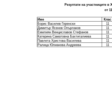
Резултати на участниците в X
от 1
Име
Клас
Борис Василев Геренски
11
Димитър Ясенов Опърлаков
11
Емилиян Венциславов Стефанов
11
Катерина Саматовна Бахтигалиева
11
Павлета Христова Василева
11
Ралица Юлианова Андреева
11