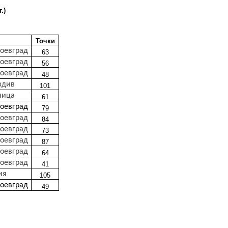
.)
Точки
гоевград
63
гоевград
56
гоевград
48
вдив
101
ница
61
гоевград
79
гоевград
84
гоевград
73
гоевград
87
гоевград
64
гоевград
41
ия
105
гоевград
49