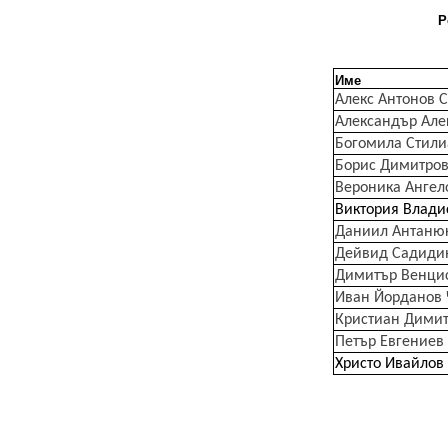
Р
Име
Алекс Антонов 
Александър Але
Богомила Стили
Борис Димитров
Вероника Ангел
Виктория Влади
Даниил Антаню
Дейвид Садиди
Димитър Венцис
Иван Йорданов 
Кристиан Димит
Петър Евгениев
Христо Ивайлов