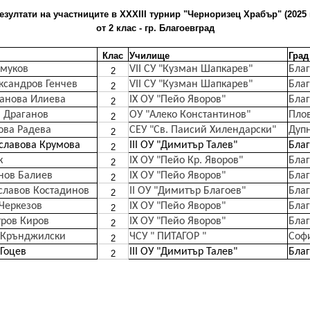
езултати на участниците в XХXIII турнир "Черноризец Храбър" (2025 г
от 2 клас - гр. Благоевград
Клас
Училище
Град
Смуков
VII СУ "Кузман Шапкарев"
Бла
2
ксандров Генчев
VII СУ "Кузман Шапкарев"
Бла
2
анова Илиева
ІХ ОУ "Пейо Яворов"
Бла
2
 Драганов
ОУ "Алеко Константинов"
Пло
2
ова Радева
СЕУ "Св. Паисий Хилендарски"
Дуп
2
славова Крумова
III ОУ "Димитър Талев"
Бла
2
к
ІХ ОУ "Пейо Кр. Яворов"
Бла
2
нов Балиев
ІХ ОУ "Пейо Яворов"
Бла
2
лавов Костадинов
II ОУ "Димитър Благоев"
Бла
2
Черкезов
IX ОУ "Пейо Яворов"
Бла
2
ров Киров
ІХ ОУ "Пейо Яворов"
Бла
2
 Крънджилски
ЧСУ " ПИТАГОР "
Соф
2
 Гоцев
ІІІ ОУ "Димитър Талев"
Бла
2