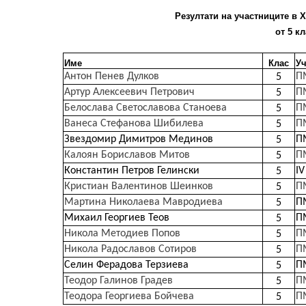
Резултати на участниците в X
от 5 кл
Име
Клас
У
Антон Пенев Дулков
П
5
Артур Алексеевич Петрович
П
5
Белослава Светославова Станоева
П
5
Ванеса Стефанова Шибилева
П
5
Звездомир Димитров Мединов
П
5
Калоян Бориславов Митов
П
5
Константин Петров Гелински
I
5
Кристиан Валентинов Шеинков
П
5
Мартина Николаева Мавродиева
П
5
Михаил Георгиев Теов
П
5
Никола Методиев Попов
П
5
Никола Радославов Сотиров
П
5
Селин Ферадова Терзиева
П
5
Теодор Галинов Градев
П
5
Теодора Георгиева Бойчева
П
5