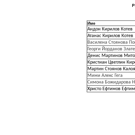
Р
Име
Андон Кирилов Котев
Атанас Кирилов Котев
Василена Стоянова По
Георги Йорданов Злате
Денис Мартинов Мито
Кристиан Цветлин Кир
Мартин Стоянов Кало
Мими Алекс Гега
Симона Божидарова Н
Христо Ефтимов Ефтим