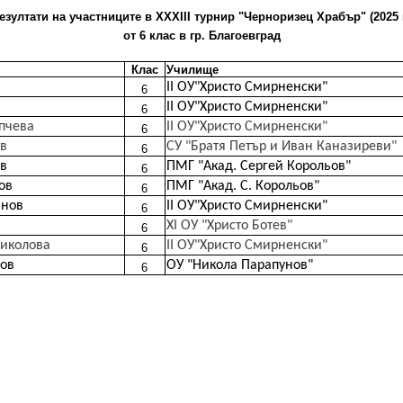
езултати на участниците в XХXIII турнир "Черноризец Храбър" (2025 г
от 6 клас в гр. Благоевград
Клас
Училище
ІІ ОУ"Христо Смирненски"
6
ІІ ОУ"Христо Смирненски"
6
пчева
ІІ ОУ"Христо Смирненски"
6
в
СУ "Братя Петър и Иван Каназиреви"
6
в
ПМГ "Акад. Сергей Корольов"
6
ов
ПМГ "Акад. С. Корольов"
6
янов
ІІ ОУ"Христо Смирненски"
6
XI ОУ "Христо Ботев"
6
иколова
ІІ ОУ"Христо Смирненски"
6
ов
ОУ "Никола Парапунов"
6