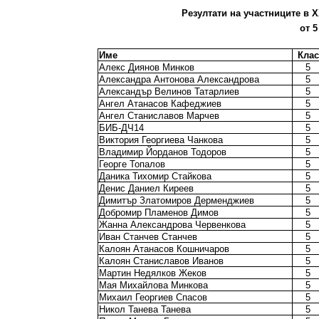
Резултати на участниците в X
от 5
Име
Клас
Алекс Диянов Минков
5
Александра Антонова Александрова
5
Александър Велинов Татарлиев
5
Ангел Атанасов Кафеджиев
5
Ангел Станиславов Марчев
5
БИБ-ДЧ14
5
Виктория Георгиева Чанкова
5
Владимир Йорданов Тодоров
5
Георге Топалов
5
Даника Тихомир Стайкова
5
Денис Даниел Киреев
5
Димитър Златомиров Дерменджиев
5
Добромир Пламенов Димов
5
Жанна Александрова Червенкова
5
Иван Станчев Станчев
5
Калоян Атанасов Кошничаров
5
Калоян Станиславов Иванов
5
Мартин Недялков Жеков
5
Мая Михайлова Минкова
5
Михаил Георгиев Спасов
5
Никол Танева Танева
5