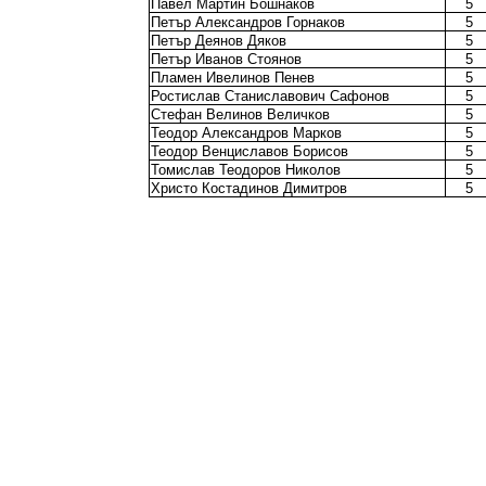
Павел Мартин Бошнаков
5
Петър Александров Горнаков
5
Петър Деянов Дяков
5
Петър Иванов Стоянов
5
Пламен Ивелинов Пенев
5
Ростислав Станиславович Сафонов
5
Стефан Велинов Величков
5
Теодор Александров Марков
5
Теодор Венциславов Борисов
5
Томислав Теодоров Николов
5
Христо Костадинов Димитров
5