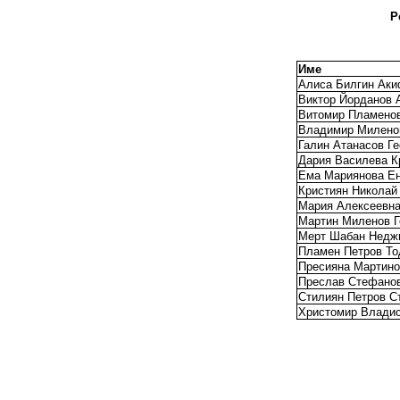
Р
Име
Алиса Билгин Ак
Виктор Йорданов 
Витомир Пламено
Владимир Милено
Галин Атанасов Ге
Дария Василева К
Ема Мариянова Е
Кристиян Николай
Мария Алексеевна
Мартин Миленов Г
Мерт Шабан Недж
Пламен Петров То
Пресияна Мартино
Преслав Стефано
Стилиян Петров С
Христомир Владис