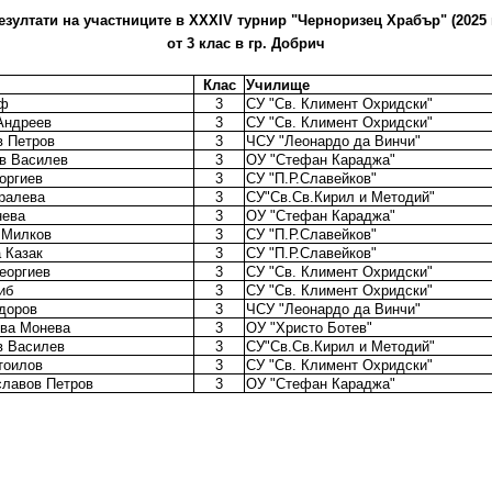
езултати на участниците в XХXIV турнир "Черноризец Храбър" (2025 г
от 3 клас в гр. Добрич
Клас
Училище
иф
3
СУ "Св. Климент Охридски"
Андреев
3
СУ "Св. Климент Охридски"
в Петров
3
ЧСУ "Леонардо да Винчи"
в Василев
3
ОУ "Стефан Караджа"
оргиев
3
СУ "П.Р.Славейков"
ралева
3
СУ"Св.Св.Кирил и Методий"
нева
3
ОУ "Стефан Караджа"
 Милков
3
СУ "П.Р.Славейков"
 Казак
3
СУ "П.Р.Славейков"
еоргиев
3
СУ "Св. Климент Охридски"
иб
3
СУ "Св. Климент Охридски"
доров
3
ЧСУ "Леонардо да Винчи"
ва Монева
3
ОУ "Христо Ботев"
в Василев
3
СУ"Св.Св.Кирил и Методий"
тоилов
3
СУ "Св. Климент Охридски"
лавов Петров
3
ОУ "Стефан Караджа"