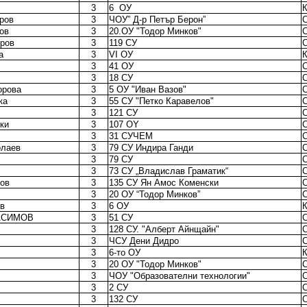
3
6
ОУ
ров
3
ЧОУ” Д-р Петър Берон”
ов
3
20.ОУ "Тодор Минков"
ров
3
119 СУ
а
3
VI ОУ
3
41 ОУ
3
18 СУ
орова
3
5 ОУ "Иван Вазов"
ка
3
55 СУ "Петко Каравелов"
3
121 СУ
ки
3
107 OY
3
31 СУЧЕМ
олаев
3
79 СУ Индира Ганди
3
79 СУ
3
73 СУ „Владислав Граматик“
ров
3
135 СУ Ян Амос Коменски
3
20 ОУ “Тодор Минков”
ов
3
6 ОУ
АСИМОВ
3
51 СУ
3
128 СУ. "Алберт Айнщайн"
3
ЧСУ Дени Дидро
3
6-то ОУ
3
20 ОУ "Тодор Минков"
3
ЧОУ "Образователни технологии"
3
2 СУ
3
132 СУ