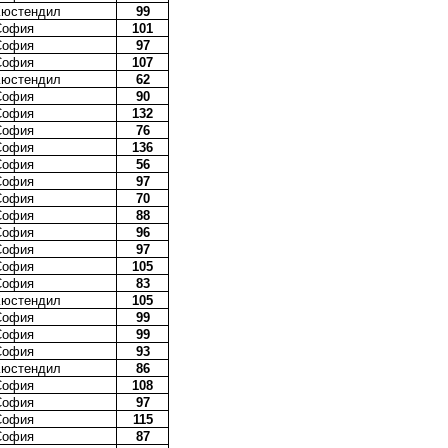
Кюстендил
99
София
101
София
97
София
107
Кюстендил
62
София
90
София
132
София
76
София
136
София
56
София
97
София
70
София
88
София
96
София
97
София
105
София
83
Кюстендил
105
София
99
София
99
София
93
Кюстендил
86
София
108
София
97
София
115
София
87