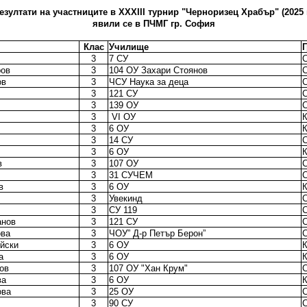
езултати на участниците в XХXIII турнир "Черноризец Храбър" (2025 г
явили се в ПЧМГ гр. София
Клас
Училище
3
7 СУ
ров
3
104 ОУ Захари Стоянов
ов
3
ЧСУ Наука за деца
3
121 СУ
3
139 ОУ
3
VI ОУ
3
6 ОУ
3
14 СУ
3
6 ОУ
в
3
107 ОУ
3
31 СУЧЕМ
в
3
6 ОУ
3
Увекинд
3
СУ 119
анов
3
121 СУ
ова
3
ЧОУ” Д-р Петър Берон”
йски
3
6 ОУ
а
3
6 ОУ
ов
3
107 ОУ "Хан Крум"
ва
3
6 ОУ
ова
3
25 ОУ
3
90 СУ