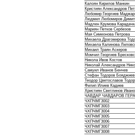
Калоян Кирилов Манкин
Кристиян Александров Пет
Любомир Георгиев Маджар
Людмил Любомиров Димит
Мадлен Крумова Карадачк
Мариян Петков Сербезов
Мая Симеонова Петрова
Михаела Драгомирова Тод
Михаела Калинова Лиловс
Михаил Траян Аскеров
Момчил Георгиев Бресковс
Никола Ивов Костов
Николай Александров Ник
Самуил Иванов Бенчев
Стефан Тодоров Бояджиев
Теодор Цветославов Тодо
Филип Илиев Кадиев
Християн Светлинов Иван
ЧАВДАР ЧАВДАРОВ ГЕР
ЧХПЧМГ3002
ЧХПЧМГ3003
ЧХПЧМГ3004
ЧХПЧМГ3005
ЧХПЧМГ3006
ЧХПЧМГ3007
ЧХПЧМГ3008