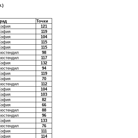
.)
Град
Точки
София
121
София
119
София
104
София
115
София
115
Кюстендил
98
Кюстендил
117
София
132
Кюстендил
94
София
119
София
70
Кюстендил
112
София
104
София
103
София
82
София
66
Кюстендил
88
Кюстендил
96
София
133
Кюстендил
76
София
111
София
114