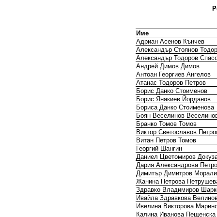
Р
Име
Адриан Асенов Кънчев
Александър Стоянов Тодо
Александър Тодоров Спас
Андрей Димов Димов
Антоан Георгиев Ангелов
Атанас Тодоров Петров
Борис Данко Стоименов
Борис Янакиев Йорданов
Бориса Данко Стоименова
Боян Веселинов Веселино
Бранко Томов Томов
Виктор Светославов Петро
Витан Петров Томов
Георгий Шангин
Даниел Цветомиров Докуз
Дария Александрова Петр
Димитър Димитров Морали
Жанина Петрова Петрушев
Здравко Владимиров Шарк
Ивайла Здравкова Велино
Ивелина Викторова Марин
Калина Иванова Пещенска