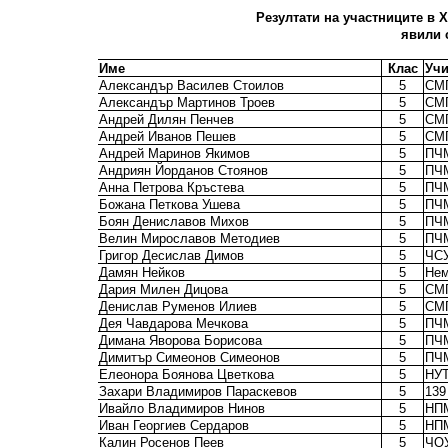
Резултати на участниците в X
явили 
Име
Клас
Уч
Александър Василев Стоилов
5
СМ
Александър Мартинов Троев
5
СМ
Андрей Дилян Пенчев
5
СМГ
Андрей Иванов Пешев
5
СМ
Андрей Маринов Якимов
5
ПЧ
Андриян Йорданов Стоянов
5
ПЧ
Анна Петрова Кръстева
5
ПЧ
Божана Петкова Ушева
5
ПЧ
Боян Дениславов Михов
5
ПЧ
Велин Мирославов Методиев
5
ПЧ
Григор Десислав Димов
5
ЧСУ
Дамян Нейков
5
Нем
Дария Милен Дицова
5
СМГ
Денислав Руменов Илиев
5
СМ
Дея Чавдарова Мечкова
5
ПЧ
Димана Яворова Борисова
5
ПЧ
Димитър Симеонов Симеонов
5
ПЧ
Елеонора Боянова Цветкова
5
НУ
Захари Владимиров Параскевов
5
139
Ивайло Владимиров Нинов
5
НП
Иван Георгиев Сердаров
5
НПМ
Калин Росенов Пеев
5
ЧОУ