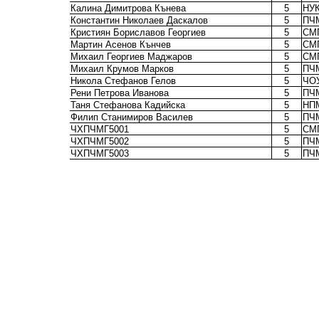
Калина Димитрова Кънева
5
НУ
Константин Николаев Даскалов
5
ПЧ
Кристиян Бориславов Георгиев
5
СМГ
Мартин Асенов Кънчев
5
СМ
Михаил Георгиев Маджаров
5
СМГ
Михаил Крумов Марков
5
ПЧ
Никола Стефанов Гелов
5
ЧО
Рени Петрова Иванова
5
ПЧ
Таня Стефанова Кадийска
5
НП
Филип Станимиров Василев
5
ПЧ
ЧХПЧМГ5001
5
СМ
ЧХПЧМГ5002
5
ПЧ
ЧХПЧМГ5003
5
ПЧ