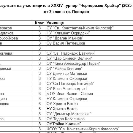
езултати на участниците в XХXIV турнир "Черноризец Храбър" (2025 г
от 3 клас в гр. Пловдив
Клас
Училище
враков
3
СУ "Св. Константин-Кирил Философ"
едялков
3
НУ "Климент Охридски"
Добройкова
3
ОУ "Драган Манчов"
ов
3
Оу Васил Петлешков
3
оглева
3
СУ ‘Св. Патриарх Евтимий’
3
СУ "Цар Симеон Велики"
а
3
ОУ "Княз Александър Първи"
лински
3
ОУ "Райна Княгиня"
3
СУ Димитър Матевски
ров
3
НУ Климент Охридски
3
СУ"Св.Патриарх Евтимий"
3
ОУ Княз Александър l
ов
3
5 ОУ Иван Вазов - София
диев
3
НУ Климент Охридски
онова
3
ОУ Христо Ботев
3
НУ Христо Ботев
3
СУ "Димитър Матевски "
ов
3
ОУ Тодор Каблешков
3
ОУ”Райна Княгиня”
3
ЧСОУ "Св. Константин-Кирил Философ"