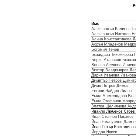
Р
Име
Александър Калинов Га
Александър Николов Н
Алина Константинова 
Асрън Младенов Медк
Богомил Тенев
Божидара Тихомирова Г
Борис Атанасов Божков
Ванеса Асенова Илиев
Виктор Владимиров Де
Дария Иванова Иванова
Димитър Петров Димит
Димо Петров Димов
Евгени Найден Лилов
Емил Александров Въл
Емил Стефанов Мавро
Златка Щелиянова Анд
Ивайло Любенов Стоев
Иван Стоянов Николов
Йоан Емануилов Дамян
Йоан Петър Костадинов
Йордан Накев