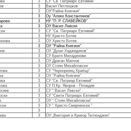
ова
3
СУ “Св. Патриарх Евтимий”
ев
3
Васил Петлешков
3
ОУ"Райна Княгиня"
3
Оу “Алеко Константинов”
харова
3
НУ "П. Р. СЛАВЕЙКОВ"
ва
3
ОУ Васил Левски
ски
3
СУ "Св. Патриарх Евтимий"
3
НУ Христо Ботев
донова
3
ОУ Христо Ботев
3
ОУ "Райна Княгиня"
нов
3
ОУ “Душо Хаджидеков”
3
СУ Братя Миладинови
3
ОУ Драган Манчов
3
ОУ Стоян Михайловски
лова
3
СУ "Черноризец Храбър"
ева
3
ОУ "Райна Княгиня"
ова
3
СУ “Св. Патриар Евтимий”
кова
3
СУ П.Кр. Яворов - Пловдив
ргиев
3
СУ " Васил Левски"
рски
3
СУ "Свети Патриарх Евтимий"
в
3
ОУ “ Стоян Михайловски”
нски
3
СУ " Христо Смирненски "
3
оева
3
ОУ „Виктория и Крикор Тютюнджян“