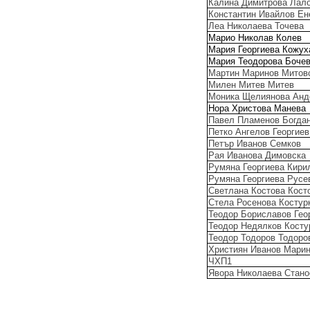
Калина Димитрова Лал
Константин Ивайлов Ен
Леа Николаева Точева
Марио Николав Колев
Мария Георгиева Кожу
Мария Теодорова Боче
Мартин Маринов Митов
Милен Митев Митев
Моника Щелиянова Ан
Нора Христова Манева
Павел Пламенов Богда
Петко Ангелов Георгиев
Петър Иванов Семков
Рая Иванова Димовска
Румяна Георгиева Кири
Румяна Георгиева Рус
Светлана Костова Кост
Стела Росенова Костур
Теодор Бориславов Гео
Теодор Недялков Косту
Теодор Тодоров Тодоро
Християн Иванов Мари
ЧХП1
Явора Николаева Стан