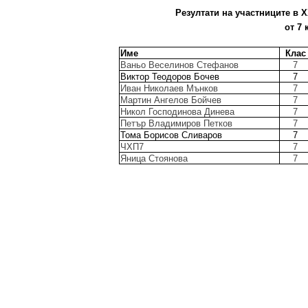
Резултати на участниците в X
от 7 
Име
Клас
Ваньо Веселинов Стефанов
7
Виктор Теодоров Бочев
7
Иван Николаев Мънков
7
Мартин Ангелов Бойчев
7
Никол Господинова Динева
7
Петър Владимиров Петков
7
Тома Борисов Сливаров
7
ЧХП7
7
Яница Стоянова
7