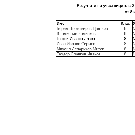
Резултати на участниците в X
от 8 
Име
Клас
Борил Цветомиров Цвятков
8
М
Владислав Калинков
8
М
Георги Иванов Лазев
8
М
Иван Иванов Сирмов
8
М
Михаил Аспарухов Митов
8
М
Теодор Славков Иванов
8
М