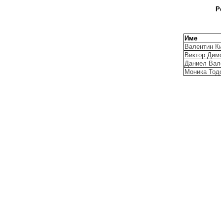
Р
Име
Валентин К
Виктор Дим
Даниел Вал
Моника Тод