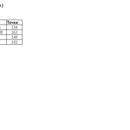
.)
Точки
к
134
ИВ
162
148
142