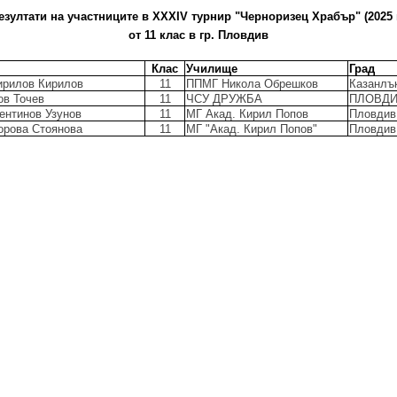
езултати на участниците в XХXIV турнир "Черноризец Храбър" (2025 г
от 11 клас в гр. Пловдив
Клас
Училище
Град
ирилов Кирилов
11
ППМГ Никола Обрешков
Казанлъ
ов Точев
11
ЧСУ ДРУЖБА
ПЛОВД
ентинов Узунов
11
МГ Акад. Кирил Попов
Пловдив
орова Стоянова
11
МГ "Акад. Кирил Попов"
Пловдив