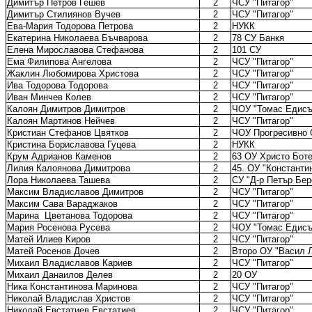
Димитър Петров Гешев
2
ЧСУ "Питагор"
Димитър Стилиянов Вучев
2
ЧСУ "Питагор"
Ева-Мария Тодорова Петрова
2
НУКК
Екатерина Николаева Бъчварова
2
78 СУ Банкя
Елена Мирославова Стефанова
2
101 СУ
Ема Филипова Ангелова
2
ЧСУ "Питагор"
Жаклин Любомирова Христова
2
ЧСУ "Питагор"
Ива Тодорова Тодорова
2
ЧСУ "Питагор"
Иван Минчев Колев
2
ЧСУ "Питагор"
Калоян Димитров Димитров
2
ЧОУ "Томас Едисъ
Калоян Мартинов Нейчев
2
ЧСУ "Питагор"
Кристиан Стефанов Цвятков
2
ЧОУ Прогресивно 
Кристина Бориславова Гуцева
2
НУКК
Крум Адрианов Каменов
2
63 ОУ Христо Бот
Лилия Калоянова Димитрова
2
45. ОУ "Константи
Лора Николаева Ташева
2
СУ "Д-р Петър Бер
Максим Владиславов Димитров
2
ЧСУ "Питагор"
Максим Сава Вараджаков
2
ЧСУ "Питагор"
Марина
Цветанова Тодорова
2
ЧСУ "Питагор"
Мария Росенова Русева
2
ЧОУ "Томас Едисъ
Матей Илиев Киров
2
ЧСУ "Питагор"
Матей Росенов Дочев
2
Второ ОУ "Васил 
Михаил Владиславов Кариев
2
ЧСУ "Питагор"
Михаил Данаилов Делев
2
20 ОУ
Ника Константинова Маринова
2
ЧСУ "Питагор"
Николай Владислав Христов
2
ЧСУ "Питагор"
Николай Евстатиев Евстатиев
2
ЧСУ "Питагор"