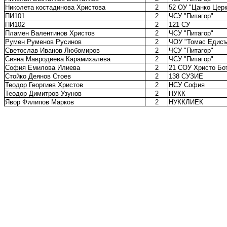
Николета костадинова Христова
2
52 ОУ "Цанко Церк
ПИ101
2
ЧСУ "Питагор"
ПИ102
2
121 СУ
Пламен Валентинов Христов
2
ЧСУ "Питагор"
Румен Руменов Русинов
2
ЧОУ "Томас Едисъ
Светослав Иванов Любомиров
2
ЧСУ "Питагор"
Сияна Мавродиева Карамихалева
2
ЧСУ "Питагор"
София Емилова Илиева
2
21 СОУ Христо Бо
Стойко Деянов Стоев
2
138 СУЗИЕ
Теодор Георгиев Христов
2
НСУ София
Теодор Димитров Узунов
2
НУКК
Явор Филипов Марков
2
НУККЛИЕК