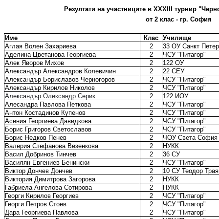
Резултати на участниците в XХXIII турнир "Черно
от 2 клас - гр. София
Име
Клас
Училище
Аглая Волен Захариева
2
33 ОУ Санкт Петер
Аделина Цветанова Георгиева
2
ЧСУ "Питагор"
Алек Яворов Михов
2
122 ОУ
Александър Александров Колевичин
2
22 СЕУ
Александър Бориславов Черногоров
2
ЧСУ "Питагор"
Александър Кирилов Николов
2
ЧСУ "Питагор"
Александър Олександр Серик
2
122 ИОУ
Алесандра Павлова Петкова
2
ЧСУ "Питагор"
Антон Костадинов Купенов
2
ЧСУ "Питагор"
Асения Георгиева Давидкова
2
ЧСУ "Питагор"
Борис Григоров Светославов
2
ЧСУ "Питагор"
Борис Недков Пенев
2
ЧОУ Света София
Валерия Стефанова Везенкова
2
НУКК
Васил Добринов Тинчев
2
36 СУ
Василян Евгениев Бенински
2
ЧСУ "Питагор"
Виктор Дончев Дончев
2
10 СУ Теодор Трая
Виктория Димитрова Загорова
2
НУКК
Габриела Ангелова Сотирова
2
НУКК
Георги Кирилов Георгиев
2
ЧСУ "Питагор"
Георги Петров Стоев
2
ЧСУ "Питагор"
Дара Георгиева Павлова
2
ЧСУ "Питагор"