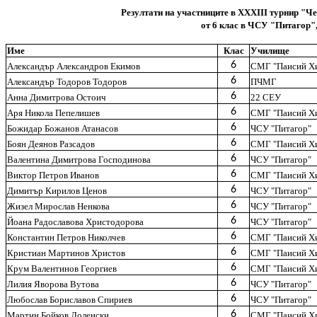
Резултати на участниците в XХXIII турнир "Че
от 6 клас в ЧСУ "Питагор"
Име
Клас
Училище
6
Александър Александров Екимов
СМГ "Паисий Хи
6
Александър Тодоров Тодоров
ПЧМГ
6
Анна Димитрова Остоич
22 СЕУ
6
Аря Никола Пепелишев
СМГ "Паисий Хи
6
Божидар Божанов Атанасов
ЧСУ "Питагор"
6
Боян Деянов Разсадов
СМГ "Паисий Хи
6
Валентина Димитрова Господинова
ЧСУ "Питагор"
6
Виктор Петров Иванов
СМГ "Паисий Хи
6
Димитър Кирилов Ценов
ЧСУ "Питагор"
6
Жизел Мирослав Ненкова
ЧСУ "Питагор"
6
Йоана Радославова Христодорова
ЧСУ "Питагор"
6
Константин Петров Николчев
СМГ "Паисий Хи
6
Кристиан Мартинов Христов
СМГ "Паисий Хи
6
Крум Валентинов Георгиев
СМГ "Паисий Хи
6
Лилия Яворова Вутова
ЧСУ "Питагор"
6
Любослав Бориславов Спириев
ЧСУ "Питагор"
6
Мартин Бойков Доленски
СМГ "Паисий Хи