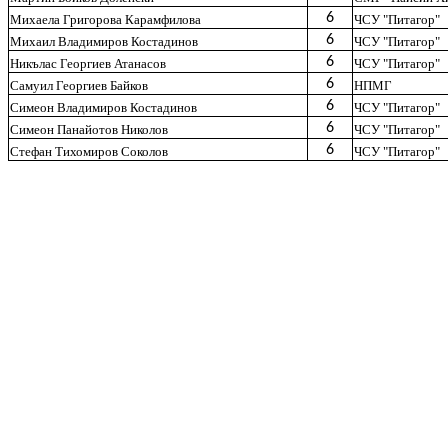
6
Михаела Григорова Карамфилова
ЧСУ "Питагор"
6
Михаил Владимиров Костадинов
ЧСУ "Питагор"
6
Никълас Георгиев Атанасов
ЧСУ "Питагор"
6
Самуил Георгиев Байков
НПМГ
6
Симеон Владимиров Костадинов
ЧСУ "Питагор"
6
Симеон Панайотов Николов
ЧСУ "Питагор"
6
Стефан Тихомиров Соколов
ЧСУ "Питагор"