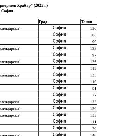
рноризец Храбър" (2025 г.)
, София
Град
Точки
София
лендарски"
136
София
108
София
90
София
лендарски"
133
София
97
София
лендарски"
126
София
112
София
лендарски"
133
София
110
София
91
София
77
София
лендарски"
133
София
лендарски"
126
София
лендарски"
133
София
111
София
70
София
лендарски"
140