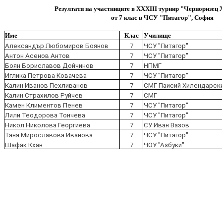
Резултати на участниците в XХXIII турнир "Черноризец Х
от 7 клас в ЧСУ "Питагор", София
Име
Клас
Училище
Александър Любомиров Боянов
7
ЧСУ "Питагор"
Антон Асенов Антов
7
ЧСУ "Питагор"
Боян Бориславов Дойчинов
7
НПМГ
Иглика Петрова Ковачева
7
ЧСУ "Питагор"
Калин Иванов Пехливанов
7
СМГ Паисий Хилендарск
Калин Страхилов Руйчев
7
СМГ
Камен Климентов Пенев
7
ЧСУ "Питагор"
Лили Теодорова Тончева
7
ЧСУ "Питагор"
Никол Николова Георгиева
7
СУ Иван Вазов
Таня Мирославова Иванова
7
ЧСУ "Питагор"
Шафак Кхан
7
ЧОУ "Азбуки"