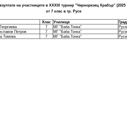
езултати на участниците в XХXIII турнир "Черноризец Храбър" (2025 г
от 7 клас в гр. Русе
Клас
Училище
Град
Георгиева
7
МГ "Баба Тонка"
Русе
ославов Петров
7
МГ "Баба Тонка"
Русе
а Томова
7
МГ "Баба Тонка"
Русе