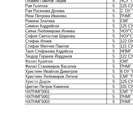
Пламен Павлов Тишев
5
ЧСУ "П
Рая Гьолска
5
125 СУ
Рая Росенова Дочева
5
2. ОУ 
Рени Петрова Иванова
5
ПЧМГ
Ромина Златева
5
СМГ
Симеон Кадрийски
5
125 СУ
Сияна Любомирова Илиева
5
ЧОУ"С
София Светослав Шаркова
5
ЧОУ"С
Стефан Илиев
5
122 О
Стефан Милчев Павлов
5
121 СУ
Таня Стефанова Кадийска
5
НПМГ
Теодор Горанов Йорданов
5
122 СУ
Филип Крайчев
5
СМГ
Филип Станимиров Василев
5
ПЧМГ
Християн Ивайлов Димитров
5
6 ОУ "
Християн Любомиров Литков
5
СМГ "
Христо Додов
5
125 СУ
Цветан Петров Каменов
5
101 СУ
ЧХПЧМГ5001
5
СМГ "
ЧХПЧМГ5002
5
ПЧМГ
ЧХПЧМГ5003
5
ПЧМГ