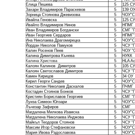
Елица Пешева
5
125 СУ
Захари Владимиров Параскевов
5
139 О
Зорница Стоянова Джевизова
5
ЧОУ"С
Ивайла Геновска
5
125 СУ
Ивайло Владимиров Нинов
5
НПМГ
Иван Владимиров Богдански
5
СМГ "
Иван Георгиев Сердаров
5
НПМГ"
Ина Николаева Драгомирецка
5
ЧОУ"С
Йордан Николов Памуков
5
ЧСУ "П
Калин Росенов Пеев
5
ЧОУ "С
Калина Димитрова Кънева
5
НУКК
Калина Христова
5
HLA A
Калоян Калинов
Димитров
5
105 СУ
Калоян Светославов Димитров
5
ЧСУ "П
Камен Кирицов
5
34 ОУ
Кирил Георги Сандев
5
ЧОУ"С
Константин Николаев Даскалов
5
ПЧМГ
Костадин Стоянов Бонков
5
ЧСУ "П
Кристиян Бориславов Георгиев
5
СМГ "
Луиза Симеон Юлзари
5
ЧОУ"С
Лъчезар Зафиров
5
СМГ
Магдалена Милкова Изамска
5
ЧОУ"С
Магдалена Николаева Инджова
5
ЧСУ "П
Майкъл Теодоров Стоянов
5
ЧСУ "П
Максим Игор Стефановски
5
ЧОУ"С
Мария Ивова Радославова
5
ЧОУ"С