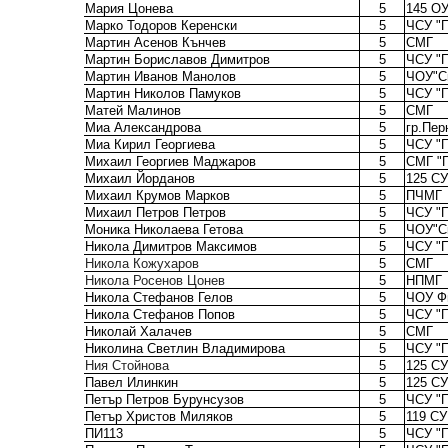
Мария Цонева
5
145 О
Марко Тодоров Керенски
5
ЧСУ "П
Мартин Асенов Кънчев
5
СМГ
Мартин Бориславов Димитров
5
ЧСУ "П
Мартин Иванов Манолов
5
ЧОУ"С
Мартин Николов Памуков
5
ЧСУ "П
Матей Малинов
5
СМГ
Миа Александрова
5
гр.Пер
Миа Кирил Георгиева
5
ЧСУ "П
Михаил Георгиев Маджаров
5
СМГ "
Михаил Йорданов
5
125 СУ
Михаил Крумов Марков
5
ПЧМГ
Михаил Петров Петров
5
ЧСУ "П
Моника Николаева Гетова
5
ЧОУ"С
Никола Димитров Максимов
5
ЧСУ "П
Никола Кожухаров
5
СМГ
Никола Росенов Цонев
5
НПМГ
Никола Стефанов Гелов
5
ЧОУ Ф
Никола Стефанов Попов
5
ЧСУ "П
Николай Халачев
5
СМГ
Николина Светлин Владимирова
5
ЧСУ "П
Ния Стойнова
5
125 СУ
Павел Илинкин
5
125 СУ
Петър Петров Бурунсузов
5
ЧСУ "П
Петър Христов Миляков
5
119 СУ
ПИ113
5
ЧСУ "П