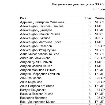
Резултати на участниците в XХXIV 
от 5. к
Име
Клас
Учили
Адриана Димитрова Миланова
5
ЧСУ "П
Александър Василев Стоилов
5
СМГ
Александър Димитров
5
НПМГ
Александър Иванов Райчев
5
ЧОУ"С
Александър Луканов
5
39 СУ
Александър Мартинов Троев
5
СМГ
Александър Стателов
5
109 СУ
Александър Фахд Рубай
5
ЧСУ "П
Алис Мирославова Тошева
5
ЧСУ "П
Ангелина Максимова
5
125 СУ
Андрей Дилян Пенчев
5
СМГ "
Андрей Иванов Пешев
5
СМГ
Андрей Маринов Якимов
5
ПЧМГ
Андриян Йорданов Стоянов
5
ПЧМГ
Ани Атанасова
5
125 СУ
Анна Миронова
5
125 СУ
Анна Петрова Кръстева
5
ПЧМГ
Богдан Пойдовски
5
131 СУ
Божана Петкова Ушева
5
ПЧМГ
Борислав Василев
5
108 СУ
Боян Дениславов Михов
5
ПЧМГ