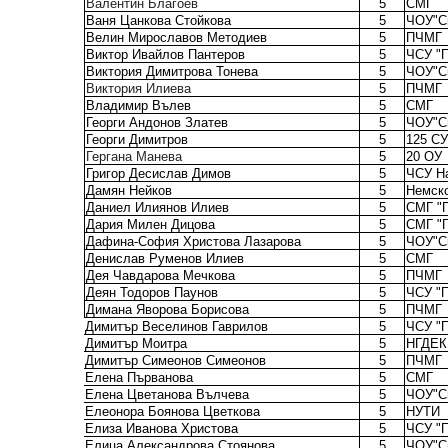
Валентин Благоев
5
СМГ
Ваня Цанкова Стойкова
5
ЧОУ"С
Велин Мирославов Методиев
5
ПЧМГ
Виктор Ивайлов Пантеров
5
ЧСУ "П
Виктория Димитрова Тонева
5
ЧОУ"С
Виктория Илиева
5
ПЧМГ
Владимир Вълев
5
СМГ
Георги Андонов Златев
5
ЧОУ"С
Георги Димитров
5
125 СУ
Гергана Манева
5
20 ОУ
Григор Десислав Димов
5
ЧСУ На
Дамян Нейков
5
Немск
Даниел Илиянов Илиев
5
СМГ "
Дария Милен Дицова
5
СМГ "
Дафина-София Христова Лазарова
5
ЧОУ"С
Денислав Руменов Илиев
5
СМГ
Дея Чавдарова Мечкова
5
ПЧМГ
Деян Тодоров Паунов
5
ЧСУ "П
Димана Яворова Борисова
5
ПЧМГ
Димитър Веселинов Гаврилов
5
ЧСУ "П
Димитър Моитра
5
НГДЕК
Димитър Симеонов Симеонов
5
ПЧМГ
Елена Първанова
5
СМГ
Елена Цветанова Вълчева
5
ЧОУ"С
Елеонора Боянова Цветкова
5
НУТИ
Елиза Иванова Христова
5
ЧСУ "П
Елица Александрова Стоянова
5
ЧОУ"С