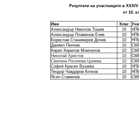
Резултати на участниците в XХXIV 
от 10. 
Име
Клас
Уч
Александър Николов Тошев
10
НП
Александър Пламенов Енев
10
НП
Борислав Станимиров Дочев
10
НП
Даниел Пенчев
10
СМ
Кирил Кирилов Момчилов
10
СМ
Николай Христов
10
СМ
Свилена Росенова Цонева
10
СМ
София Красен Вушева
10
НП
Теодор Чавдаров Кочков
10
НП
Ясен Стаменов
10
СМ