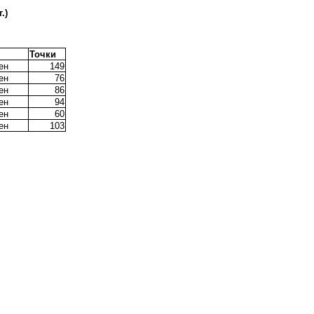
.)
Точки
ен
149
ен
76
ен
86
ен
94
ен
60
ен
103