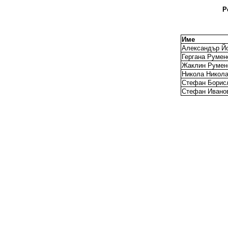
Р
Име
Александър Й
Гергана Румен
Жаклин Румен
Никола Никола
Стефан Борис
Стефан Ивано