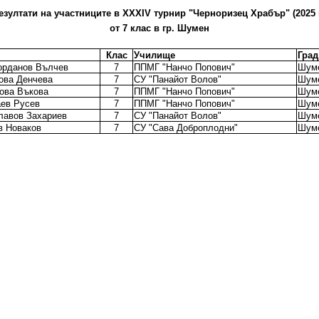
езултати на участниците в XХXІV турнир "Черноризец Храбър" (2025 г
от 7 клас в гр. Шумен
Клас
Училище
Град
орданов Вълчев
7
ППМГ "Нанчо Попович"
Шум
ова Денчева
7
СУ "Панайот Волов"
Шум
ова Въкова
7
ППМГ "Нанчо Попович"
Шум
ев Русев
7
ППМГ "Нанчо Попович"
Шум
лавов Захариев
7
СУ "Панайот Волов"
Шум
в Новаков
7
СУ "Сава Доброплодни"
Шум