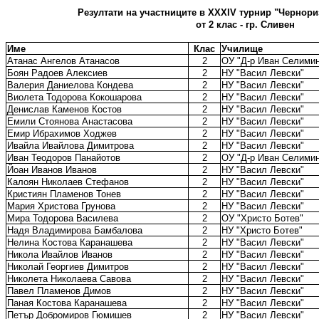
Резултати на участниците в XХXIV турнир "Чернориз
от 2 клас - гр. Сливен
Име
Клас
Училище
Атанас Ангелов Атанасов
2
ОУ "Д-р Иван Селимин
Боян Радоев Алексиев
2
НУ "Васил Левски"
Валерия Даниелова Кондева
2
НУ "Васил Левски"
Виолета Тодорова Кокошарова
2
НУ "Васил Левски"
Денислав Каменов Костов
2
НУ "Васил Левски"
Емили Стоянова Анастасова
2
НУ "Васил Левски"
Емир Ибрахимов Ходжев
2
НУ "Васил Левски"
Ивайла Ивайлова Димитрова
2
НУ "Васил Левски"
Иван Теодоров Панайотов
2
ОУ "Д-р Иван Селимин
Йоан Иванов Иванов
2
НУ "Васил Левски"
Калоян Николаев Стефанов
2
НУ "Васил Левски"
Кристиян Пламенов Тонев
2
НУ "Васил Левски"
Мария Христова Грунова
2
НУ "Васил Левски"
Мира Тодорова Василева
2
ОУ "Христо Ботев"
Надя Владимирова Бамбалова
2
НУ "Христо Ботев"
Нелина Костова Каранашева
2
НУ "Васил Левски"
Никола Ивайлов Иванов
2
НУ "Васил Левски"
Николай Георгиев Димитров
2
НУ "Васил Левски"
Николета Николаева Савова
2
НУ "Васил Левски"
Павел Пламенов Димов
2
НУ "Васил Левски"
Паная Костова Каранашева
2
НУ "Васил Левски"
Петър Добромиров Гюмишев
2
НУ "Васил Левски"