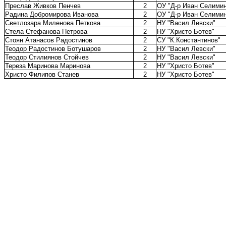
Преслав Живков Пенчев
2
ОУ "Д-р Иван Селимин
Радина Добромирова Иванова
2
ОУ "Д-р Иван Селимин
Светлозара Миленова Петкова
2
НУ "Васил Левски"
Стела Стефанова Петрова
2
НУ "Христо Ботев"
Стоян Атанасов Радостинов
2
СУ "К.Константинов"
Теодор Радостинов Ботушаров
2
НУ "Васил Левски"
Теодор Стилиянов Стойчев
2
НУ "Васил Левски"
Тереза Маринова Маринова
2
НУ "Христо Ботев"
Христо Филипов Станев
2
НУ "Христо Ботев"