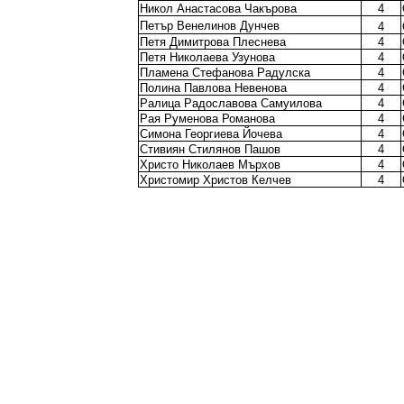
Никол Анастасова Чакърова
4
Петър Венелинов Дунчев
4
Петя Димитрова Плеснева
4
Петя Николаева Узунова
4
Пламена Стефанова Радулска
4
Полина Павлова Невенова
4
Ралица Радославова Самуилова
4
Рая Руменова Романова
4
Симона Георгиева Йочева
4
Стивиян Стилянов Пашов
4
Христо Николаев Мърхов
4
Христомир Христов Келчев
4