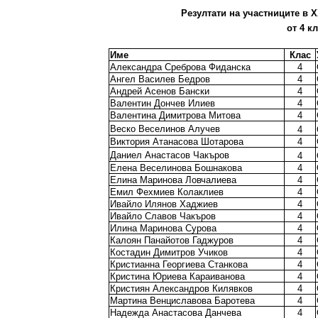
Резултати на участниците в X
от 4 к
Име
Клас
Александра Среброва Фиданска
4
Ангел Василев Бедров
4
Андрей Асенов Бански
4
Валентин Дончев Илиев
4
Валентина Димитрова Митова
4
Веско Веселинов Алучев
4
Виктория Атанасова Шотарова
4
Даниел Анастасов Чакъров
4
Елена Веселинова Бошнакова
4
Елина Маринова Ловчалиева
4
Емил Фехмиев Колаклиев
4
Ивайло Илянов Хаджиев
4
Ивайло Славов Чакъров
4
Илина Маринова Сурова
4
Калоян Панайотов Гаджуров
4
Костадин Димитров Учиков
4
Кристианна Георгиева Станкова
4
Кристина Юриева Караиванова
4
Кристиян Александров Килявков
4
Мартина Венциславова Баротева
4
Надежда Анастасова Данчева
4