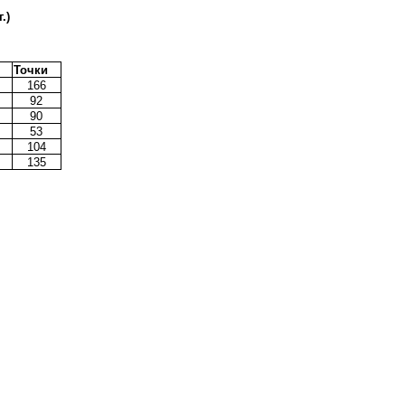
.)
Точки
166
92
90
53
104
135