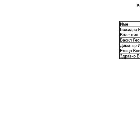
Р
Име
Божидар И
Валентин 
Васил Гео
Димитър И
Елица Вас
Здравко В