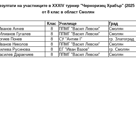
езултати на участниците в XХXIV турнир "Черноризец Храбър" (2025 г
от 8 клас в област Смолян
Клас
Училище
Град
ванов Анчев
8
ППМГ "Васил Левски"
Смолян
Илианов Гугалев
8
ППМГ "Васил Левски"
Смолян
ргиев Понев
8
СУ "Антим I"
гр. Златоград
ванов Николов
8
ППМГ "Васил Левски"
Смолян
илева Русинова
8
ЕГ "Иван Вазов"
гр. Смолян
асилев Даракчиев
8
ППМГ "Васил Левски"
Смолян