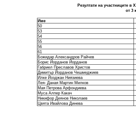
Резултати на участниците в X
от 3 
Име
50
53
54
55
56
61
Божидар Александров Райчев
Борис Йорданов Йорданов
Габриел Преславов Христов
Димитър Йорданов Чешмеджиев
Илке Йозджан Ниязиева
Лея- Даная Мартин Милков
Мая Петрова Арфондиева
Муса Алпер Какач
Никифор Деянов Николаев
Цвята Ивайлова Динева