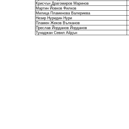
Крисчън Драгомиров Маринов
Мартин Йовков Филков
Милица Пламенова Валериева
Незир Нуридин Нури
Пламен Жеков Вълканов
Преслав Йорданов Йорданов
Тунаджан Севил Айдън