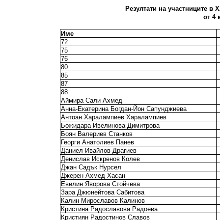
Резултати на участниците в X
от 4 
Име
72
75
76
80
85
87
88
Аймира Сали Ахмед
Анна-Екатерина Богдан-Йон Сапунджиева
Антоан Харалампиев Харалампиев
Божидара Ивелинова Димитрова
Боян Валериев Станков
Георги Анатолиев Панев
Даниел Ивайлов Драгиев
Денислав Искренов Колев
Джан Садък Нурсел
Джерен Ахмед Хасан
Евелин Яворова Стойчева
Зара Джюнейтова Сабитова
Калин Мирославов Калинов
Кристина Радославова Радоева
Кристиян Радостинов Славов