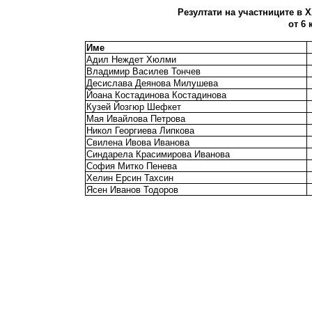
Резултати на участниците в X
от 6 
Име
Адил Неждет Хюлми
Владимир Василев Тончев
Десислава Деянова Милушева
Йоана Костадинова Костадинова
Кузей Йозгюр Шефкет
Мая Ивайлова Петрова
Никол Георгиева Липкова
Свилена Ивова Иванова
Синдарела Красимирова Иванова
София Митко Пенева
Хелин Ерсин Тахсин
Ясен Иванов Тодоров