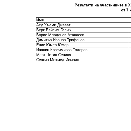
Резултати на участниците в X
от 7 
Име
Асу Хълми Джеват
Берк Бейсим Галиб
Борис Младенов Атанасов
Димитър Иванов Трифонов
Енис Юмер Юмер
Иванин Красимиров Тодоров
Мерт Четин Севинч
Сечкин Мехмед Исмаил