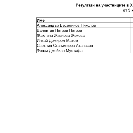
Резултати на участниците в X
от 9 
Име
Александър Веселинов Николов
Валентин Петров Петров
Жаклина Живкова Жекова
Илкай Демирел Матем
Светлин Станимиров Атанасов
Февзи Джейхан Мустафа