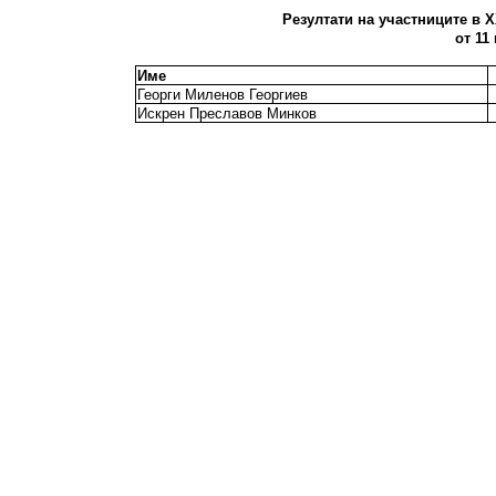
Резултати на участниците в X
от 11
Име
Георги Миленов Георгиев
Искрен Преславов Минков