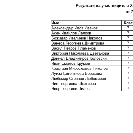
Резултати на участниците в X
от 
Име
Клас
Александър Ивов Иванов
7
Асен Ивайлов Лалков
7
Божидар Ивелинов Николов
7
Ванеса Георгиева Димитрова
7
Васил Петров Пламенов
7
Виктория Николаева Цветанова
7
Даниел Владимиров Коловски
7
Иван Емилов Крумов
7
Кристиан Мирославов Николов
7
Луиза Евгентиева Борисова
7
Любомир Стоянов Любомиров
7
Ния Георгиева Шкетиева
7
Явор Георгиев Чилев
7