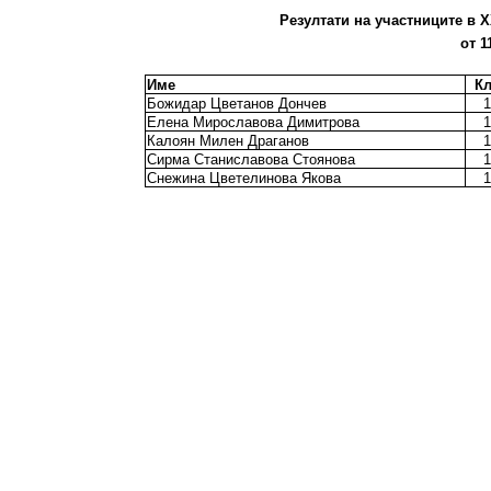
Резултати на участниците в X
от 1
Име
Кл
Божидар Цветанов Дончев
1
Елена Мирославова Димитрова
1
Калоян Милен Драганов
1
Сирма Станиславова Стоянова
1
Снежина Цветелинова Якова
1