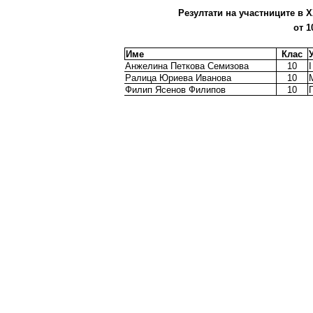
Резултати на участниците в X
от 1
Име
Клас
Анжелина Петкова Семизова
10
I
Ралица Юриева Иванова
10
Филип Ясенов Филипов
10