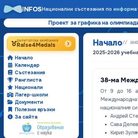
INFOS
Национални състезания по
информа
Проект за графика на олимпиади
Начало
ДАРИТЕЛСКА КАМПАНИЯ
// ИН
Raise4Medals
2025-2026 учебн
Начало
Календар
Състезания
38-ма Между
Ранглиста
Национали
От 9 до 16 а
Лагер-школи
Международнат
Документи
националния си 
Полезни връзки
Андрей Стеф
За сайта
Сава Делев 
Кирил Зулям