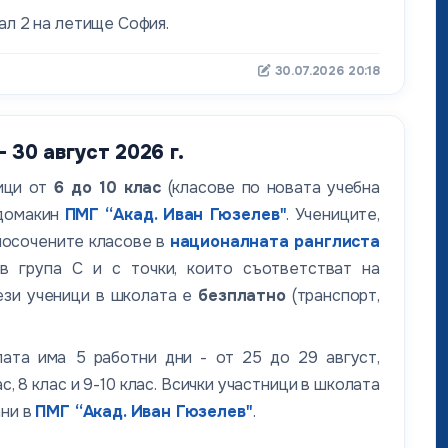
нал 2 на летищe София.
30.07.2026 20:18
 30 август 2026 г.
ици от
6 до 10 клас
(класове по новата учебна
домакин
ПМГ “Акад. Иван Гюзелев"
. Учениците,
 посочените класове в
националната ранглиста
 в група C и с точки, които съответстват на
ези ученици в школата е
безплатно
(транспорт,
лата има 5 работни дни - от 25 до 29 август,
с, 8 клас и 9-10 клас. Всички участници в школата
ани в
ПМГ “Акад. Иван Гюзелев"
.