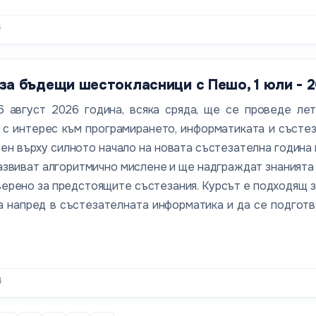
6
за бъдещи шестокласници с Пешо, 1 юли - 2
6 август 2026 година, всяка сряда, ще се проведе ле
с интерес към програмирането, информатиката и състез
ен върху силното начало на новата състезателна година 
развиват алгоритмично мислене и ще надграждат знанията 
верено за предстоящите състезания. Курсът е подходящ з
а напред в състезателната информатика и да се подготв
4