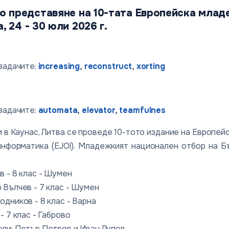
о представяне на 10-тата Европейска мла
а, 24 - 30 юли 2026 г.
 задачите:
increasing
,
reconstruct
,
xorting
 задачите:
automata
,
elevator
,
teamfulnes
и в Каунас, Литва се проведе 10-тото издание на Европе
нформатика (EJOI). Младежкият национален отбор на Б
в - 8 клас - Шумен
 Вълчев - 7 клас - Шумен
дников - 8 клас - Варна
- 7 клас - Габрово
ли: Петър Петров и Иван Лупов