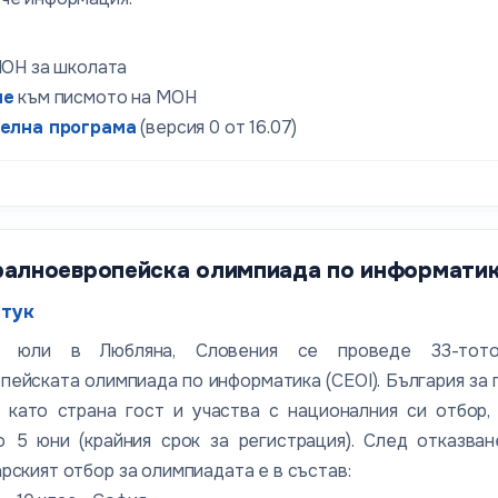
ОН за школата
ие
към писмото на МОН
елна програма
(версия 0 от 16.07)
алноевропейска олимпиада по информатика (
тук
юли в Любляна, Словения се проведе 33-тото
ейската олимпиада по информатика (CEOI). България за 
 като страна гост и участва с националния си отбор,
о 5 юни (крайния срок за регистрация). След отказва
рският отбор за олимпиадата е в състав: