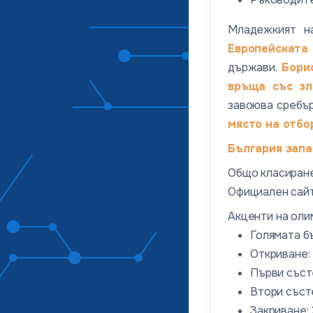
Младежкият н
Европейската
държави.
Бори
връща със зл
завоюва сребър
място на отбо
България запа
Общо класиран
Официален сайт
Акценти на оли
Голямата бъ
Откриване: 
Първи състе
Втори състе
Закриване: 