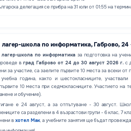
лгарска делегация се прибра на 31 юли от 01:55 на терми
лагер-школа по информатика, Габрово, 24 -
 лагер-школа по информатика
за подготовка на учен
 проведе в
град Габрово от 24 до 30 август 2026 г.
с 
ени за участие, са заелите първите 10 места за всеки от
 учебна година, както и шестокласниците, участвали
първите 10 места при седмокласниците. Участието на т
анене и обучение).
тигане е 24 август, а за отпътуване - 30 август. Шко
ениците са разделени в 4 възрастови групи - 6 клас, 7 кла
нени в
хотел Мак
, а учебните занятия ще бъдат провежд
че информация!