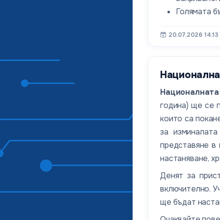
Голямата бъ
20.07.2026 14:13
Национална 
Националната
година) ще се
които са покан
за изминалата
представяне в 
настаняване, хр
Денят за прис
включително. Уч
ще бъдат наста
Очаквайте пове