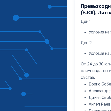
Превъзходн
(EJOI), Литв
Ден 1
Условия на
Ден 2
Условия на
От 24 до 30 юл
олимпиада по и
състав:
Борис Бобе
Александър
Дамян Свобо
Ангел Раев 
Ръководите