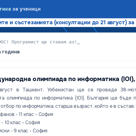
тика
за ученици
те и състезанията (консултации до 21 август) за
ФОС! Програмист ще ставам аз!
_
а година
народна олимпиада по информатика (IOI), Уз
вгуст в Ташкент, Узбекистан ще се проведе 38-мо
а олимпиада по информатика (IOI). България ще бъде 
отбор по информатика, старша възраст, който е в състав:
анов - 11 клас - София
- 10 клас - София
ски - 9 клас - София