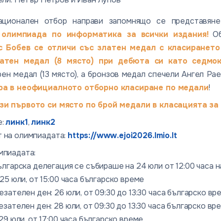
ационален отбор направи запомнящо се представян
 олимпиада по информатика за всички издания!
Об
с Бобев се отличи със златен медал с класирането
атен медал (8 място) при дебюта си като седмок
ен медал (13 място), а бронзов медал спечели Ангел Ра
ра в неофициалното отборно класиране по медали
!
зи първото си място по брой медали в класацията за
е:
линк1
,
линк2
 на олимпиадата:
https://www.ejoi2026.lmio.lt
мпиадата:
лгарска делегация се събираше на 24 юли от 12:00 часа на
25 юли, от 15:00 часа българско време
зателен ден: 26 юли, от 09:30 до 13:30 часа българско вр
зателен ден: 28 юли, от 09:30 до 13:30 часа българско вр
29 юли, от 17:00 часа българско време