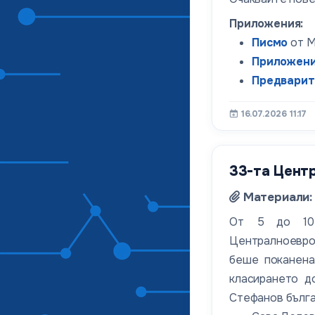
Приложения:
Писмо
от М
Приложен
Предварит
16.07.2026 11:17
33-та Центр
Материали:
От 5 до 10 
Централноевроп
беше поканена
класирането д
Стефанов бълга