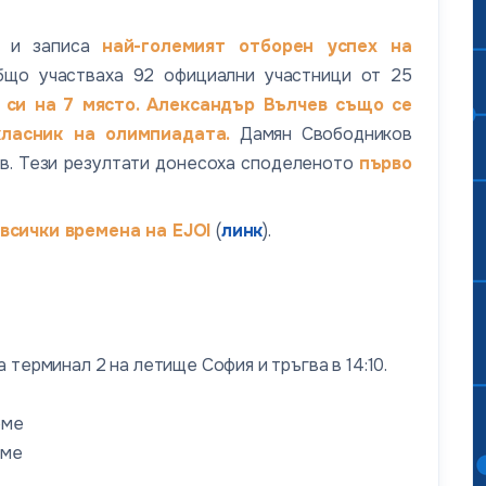
е и записа
най-големият отборен успех на
що участваха 92 официални участници от 25
 си на 7 място. Александър Вълчев също се
ласник на олимпиадата.
Дамян Свободников
ев. Тези резултати донесоха споделеното
първо
 всички времена на EJOI
(
линк
).
 терминал 2 на летище София и тръгва в 14:10.
еме
еме