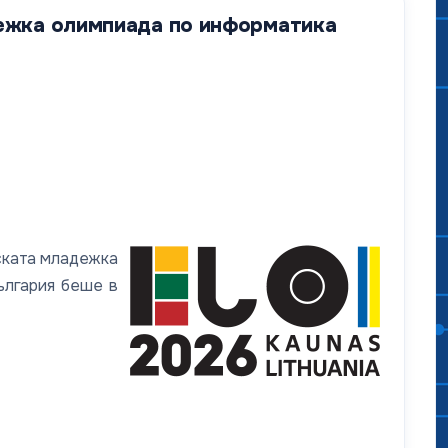
дежка олимпиада по информатика
йската младежка
ългария беше в