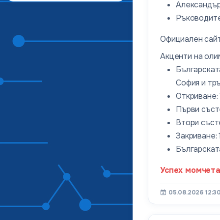
Александър
Ръководите
Официален сайт
Акценти на оли
Българската
София и тръ
Откриване: 
Първи състе
Втори състе
Закриване: 
Българската
Успех момчета
05.08.2026 12:3