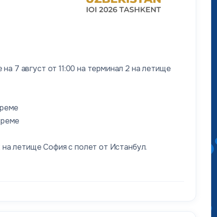
на 7 август от 11:00 на терминал 2 на летище
време
 време
2 на летище София с полет от Истанбул.