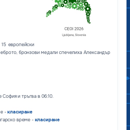
 15 европейски
среброто, бронзови медали спечелиха Александър
София и тръгва в 06:10.
ме -
класиране
ългарско време -
класиране