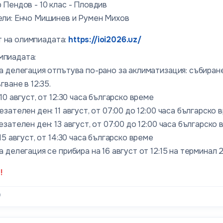
 Пендов - 10 клас - Пловдив
ли: Енчо Мишинев и Румен Михов
 на олимпиадата:
https://ioi2026.uz/
мпиадата:
 делегация отпътува по-рано за аклиматизация: събиране 
гване в 12:35.
10 август, от 12:30 часа българско време
зателен ден: 11 август, от 07:00 до 12:00 часа българско 
зателен ден: 13 август, от 07:00 до 12:00 часа българско
15 август, от 14:30 часа българско време
 делегация се прибира на 16 август от 12:15 на терминал 
!
0