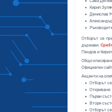
Сава Делев 
Кирил Зулям
Денислав Ма
Александър
Ръководите
Отборът се пре
държави.
Среб
Пендов и Кирил
Общо класиран
Официален сайт
Акценти на оли
Отборът се 
Откриване:
Първи състе
Втори състе
Отборът се 