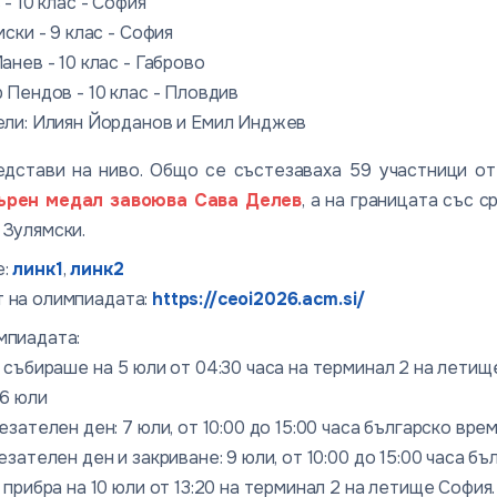
- 10 клас - София
ски - 9 клас - София
нев - 10 клас - Габрово
 Пендов - 10 клас - Пловдив
ли: Илиян Йорданов и Емил Инджев
дстави на ниво. Общо се състезаваха 59 участници от
ърен медал завоюва Сава Делев
, а на границата със 
 Зулямски.
е:
линк1
,
линк2
 на олимпиадата:
https://ceoi2026.acm.si/
мпиадата:
събираше на 5 юли от 04:30 часа на терминал 2 на летище 
 6 юли
зателен ден: 7 юли, от 10:00 до 15:00 часа българско вре
зателен ден и закриване: 9 юли, от 10:00 до 15:00 часа б
прибра на 10 юли от 13:20 на терминал 2 на летищe София.