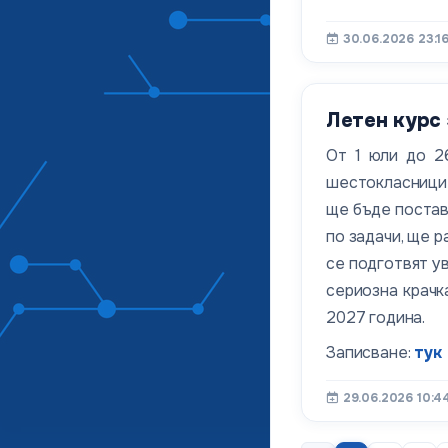
30.06.2026 23:1
Летен курс 
От 1 юли до 2
шестокласници 
ще бъде постав
по задачи, ще 
се подготвят у
сериозна крачк
2027 година.
Записване:
тук
29.06.2026 10:4