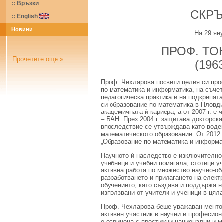
:: Връзки
СКРЪ
::
English
Новини
На 29 яну
ПРОФ. ТО
Прочетете още »
(1963
Проф. Чехларова посвети целия си про
по математика и информатика, на съче
педагогическа практика и на подкрепат
си образование по математика в Пловди
академичната ѝ кариера, а от 2007 г. е
– БАН. През 2004 г. защитава докторска
впоследствие се утвърждава като воде
математическото образование. От 2012 
„Образование по математика и информа
Научното ѝ наследство е изключително 
учебници и учебни помагала, стотици 
активна работа по множество научно-об
разработването и прилагането на елек
обучението, като създава и поддържа 
използвани от учители и ученици в цяла
Проф. Чехларова беше уважаван ментор
активен участник в научни и професион
е отличена с престижни национални и 