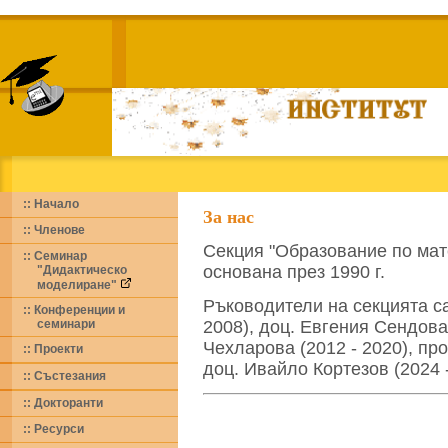
:: Начало
За нас
:: Членове
Секция "Образование по мат
:: Семинар
основана през 1990 г.
"Дидактическо
моделиране"
Ръководители на секцията с
:: Конференции и
семинари
2008), доц. Евгения Сендова 
Чехларова (2012 - 2020), пр
:: Проекти
доц. Ивайло Кортезов (2024 -
:: Състезания
::
Докторанти
::
Ресурси