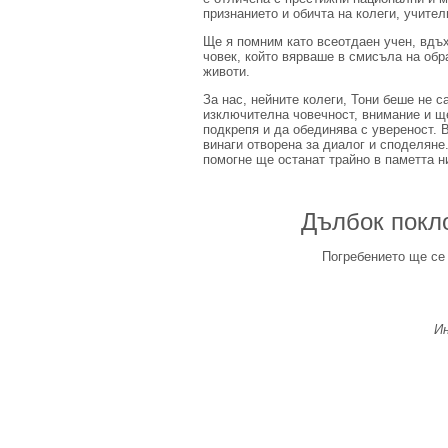
признанието и обичта на колеги, учител
Ще я помним като всеотдаен учен, вдъ
човек, който вярваше в смисъла на обр
животи.
За нас, нейните колеги, Тони беше не с
изключителна човечност, внимание и щ
подкрепя и да обединява с увереност. 
винаги отворена за диалог и споделяне.
помогне ще останат трайно в паметта ни
Дълбок покло
Погребението ще се 
И