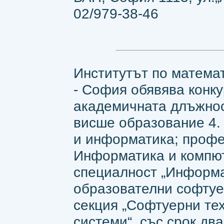
02/979-38-46
Институтът по матема
- София обявява конку
академичната длъжност
висше образование 4.
и информатика; профе
Информатика и компют
специалност „Информа
образователни софтуе
секция „Софтуерни те
системи“, със срок дв