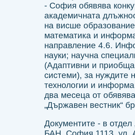
- София обявява конку
академичната длъжност
на висше образование
математика и информ
направление 4.6. Инф
науки; научна специа
(Адаптивни и приобщ
системи), за нуждите 
технологии и информа
два месеца от обявява
„Държавен вестник“ бр.
Документите - в отдел
БАН, София 1113, ул.„Ак