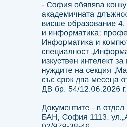
- София обявява конку
академичната длъжнос
висше образование 4.
и информатика; профе
Информатика и компют
специалност „Информа
изкуствен интелект за
нуждите на секция „Ма
със срок два месеца о
ДВ бр. 54/12.06.2026 г.
Документите - в отдел
БАН, София 1113, ул.„Ак
02/979-38-46