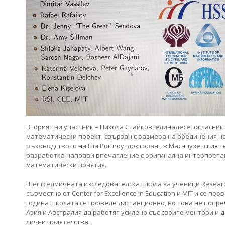
Вторият ни участник – Никола Стайков, единадесетокласник 
математически проект, свързан с размера на обединения на
ръководството на Elia Portnoy, докторант в Масачузетския 
разработка направи впечатление с оригинална интерпретац
математически понятия.
Шестседмичната изследователска школа за ученици Research 
съвместно от Center for Excellence in Education и MIT и се пр
година школата се проведе дистанционно, но това не попреч
Азия и Австралия да работят усилено със своите ментори и
лични приятелства.