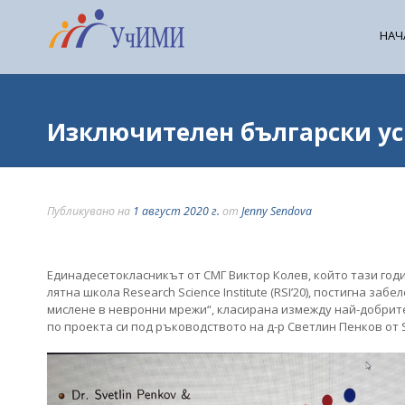
НАЧ
Изключителен български усп
Публикувано на
1 август 2020 г.
от
Jenny Sendova
Единадесетокласникът от СМГ Виктор Колев, който тази го
лятна школа Research Science Institute (RSI’20), постигна з
мислене в невронни мрежи“, класирана измежду най-добрите
по проекта си под ръководството на д-р Светлин Пенков от Sc