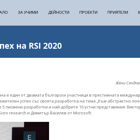
АЛО
ЗА УЧИМИ
ДЕЙНОСТИ
ПРОЕКТИ
ПРИЯТЕЛИ
ех на RSI 2020
Жени Сендова
дина е един от двамата български участници в престижната междуна
абележителен успех със своята разработка на тема „Към абстрактно лог
 5 писмени разработки и най-добрите 10 устни представяния. Викто
iro research и Димитър Василев от Microsoft.