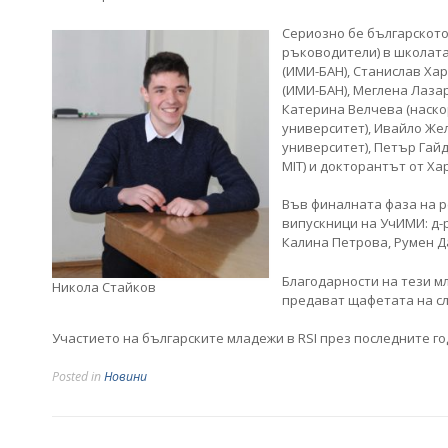
Сериозно бе българското
ръководители) в школата
(ИМИ-БАН), Станислав Ха
(ИМИ-БАН), Меглена Лазар
Катерина Велчева (наско
университет), Ивайло Жел
университет), Петър Гайд
MIT) и докторантът от Ха
Във финалната фаза на р
випускници на УчИМИ: д-
Калина Петрова, Румен Д
Благодарности на тези мл
Никола Стайков
предават щафетата на сл
Участието на българските младежи в RSI през последните го
Posted in
Новини