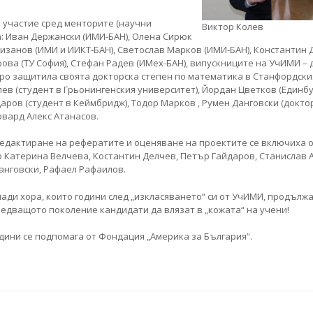
 участие сред менторите (научни
Виктор Колев
: Иван Держански (ИМИ-БАН), Олена Сирюк
ризанов (ИМИ и ИИКТ-БАН), Светослав Марков (ИМИ-БАН), Константин
ова (ТУ София), Стефан Радев (ИМех-БАН), випускниците на УчИМИ – 
ро защитила своята докторска степен по математика в Станфордски
ев (студент в Грьонингенския университет), Йордан Цветков (Единб
аров (студент в Кеймбридж), Тодор Марков , Румен Данговски (докто
рвард Алекс Атанасов.
едактиране на рефератите и оценяване на проектите се включиха 
р Катерина Велчева, Костантин Делчев, Петър Гайдаров, Станислав 
анговски, Рафаел Рафаилов.
ади хора, които години след „изкласяването“ си от УчИМИ, продълж
едващото поколение кандидати да влязат в „кожата“ на учени!
дини се подпомага от Фондация „Америка за България“.