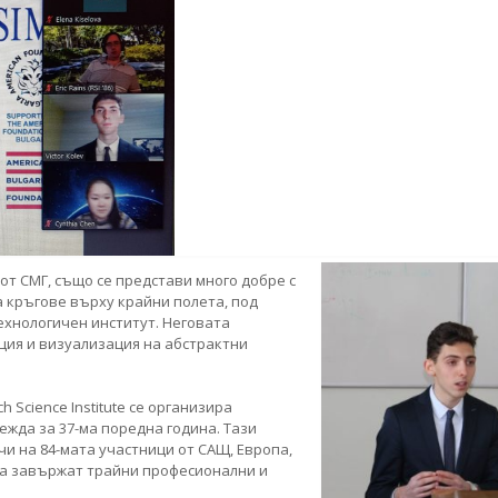
от СМГ, също се представи много добре с
 кръгове върху крайни полета, под
технологичен институт. Неговата
ия и визуализация на абстрактни
Science Institute се организира
овежда за 37-ма поредна година. Тази
и на 84-мата участници от САЩ, Европа,
 да завържат трайни професионални и