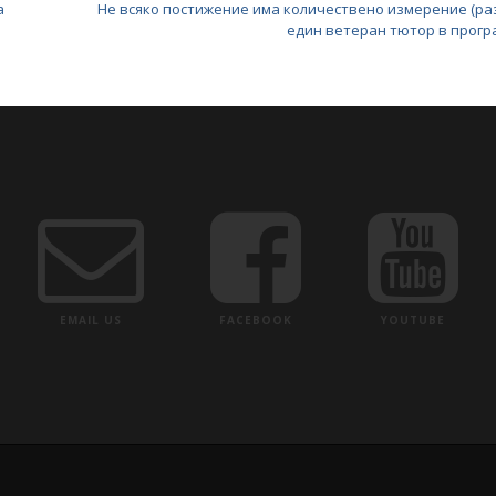
а
Не всяко постижение има количествено измерение (ра
един ветеран тютор в програ
EMAIL US
FACEBOOK
YOUTUBE