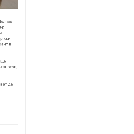
 Делчев
д-р
я
ургски
рант в
още
Атанасов,
ават да