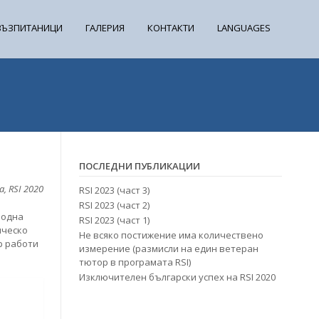
ВЪЗПИТАНИЦИ
ГАЛЕРИЯ
КОНТАКТИ
LANGUAGES
ПОСЛЕДНИ ПУБЛИКАЦИИ
, RSI 2020
RSI 2023 (част 3)
RSI 2023 (част 2)
родна
RSI 2023 (част 1)
ическо
Не всяко постижение има количествено
р работи
измерение (размисли на един ветеран
тютор в програмата RSI)
Изключителен български успех на RSI 2020