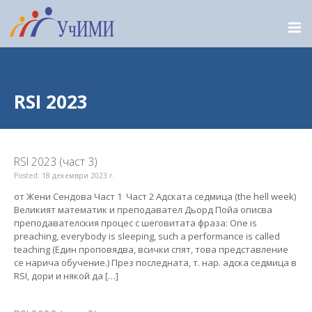
RSI 2023
RSI 2023 (част 3)
Posted: 18 декември 2023 г.
от Жени Сендова Част 1 Част 2 Адската седмица (the hell week)
Великият математик и преподавател Дьорд Пойа описва
преподавателския процес с шеговитата фраза: One is
preaching, everybody is sleeping, such a performance is called
teaching (Един проповядва, всички спят, това представление
се нарича обучение.) През последната, т. нар. адска седмица в
RSI, дори и някой да […]