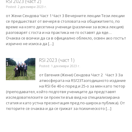
RSI 2023 (част 2)
Posted: 2 декември 2023 г.
от Жени Сендова Част 1 Част 3 Вечерните лекции Тези лекции
се предшестват от вечеря в столовата на общежитието, по
време на която десетина ученици (различни за всяка лекция)
разговарят с госта и на практика не го оставят да яде…
Очаква се всички да са в официално облекло, освен ако гостът
изрично не изиска да […]
RSI 2023 (част 1)
Posted: 1 декември 2023 г.
от Евгения (Жени) Сендова Част 2 Част 3 За
атмосферата на RSI’23Тазгодишното издание
на RSI бе 40-о поред и 25-о за мен като тютор
(преподавател, който подготвя учениците да представят
изследователските си проекти във вид на специализирана
статия и като устна презентация пред по-широка публика). От
тюторите се очаква и да се грижат за психическото […]