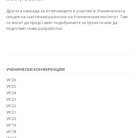
Другата награда за отличниците е участие в Ученическата
секция на (частични) разноски на Ученическия институт. Там
те могат да представят подобрените си проекти или да
подготвят нови разработки.
УЧЕНИЧЕСКИ КОНФЕРЕНЦИИ
УК’26
УК’25
УК’24
УК’23
УК’22
УК’21
УК’20
УК’19
УК’18
УК’17