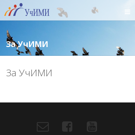
За УчИМИ
За УчИМИ