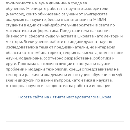
възможности на една динамична среда за
обучение. Учениците работят с научни ръководители
(ментори), които обикновено са учени от Българската
академия на науките, бивши възпитаници на УчИМИ –
студенти в едни от най-добрите университети в света по
математика и информатика. Представители на частния
бизнес от IT сферата също участват в школата като лектори и
ментори. Всеки ученик работи по индивидуална научно-
изследователска тема от предизвикателни, но интересни
области като комбинаторика, теория на числата, компютърни
науки, моделиране, софтуерно разработване, роботика и
други. Програмата включва лекции по актуални научни
проблеми и модерни технологии, срещи с представители на
сектора и различни академични институции, обучение по
soft
skills
и дискусии по важни въпроси, като етика в науката,
отговорна научно-изследователска работа и иновации.
Посете сайта на Лятната изследователска школа