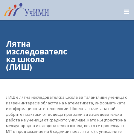
Лятна
изследователс
ка школа
(ЛИШ)
ЛИШ е лятна изследователска школа за талантливи ученици с
изявен интерес в областта на математиката, информатиката
и информационните технологии. Школата съчетава най-
добрите практики от водещи програми за изследователска
работа на ученици от средното училище, като RSI (престижна
международна изследователска школа, която се провежда в
MIT в продължение на 6 седмици през лятото), с уникалните